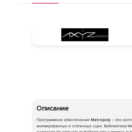
Описание
Программное обеспечение
Metropoly
– это кол
анимированных и статичных сцен. Библиотека M
анимации по ключевым файлам или с помощью M