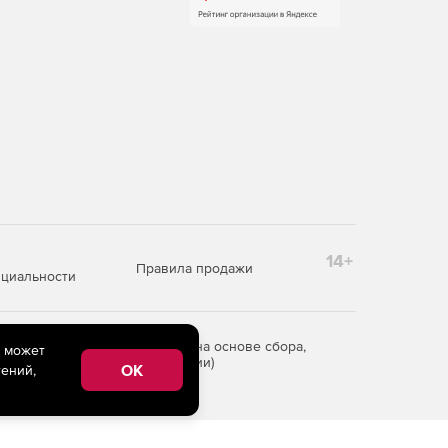
14+
Правила продажи
циальности
редоставления информации на основе сбора,
e может
рритории Российской Федерации)
OK
ений,