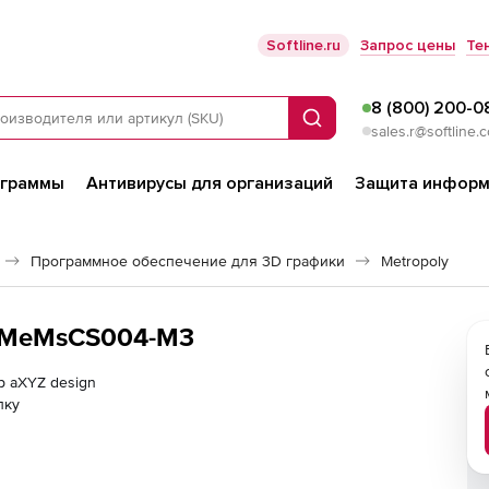
Softline.ru
Запрос цены
Те
8 (800) 200-0
Поиск
sales.r@softline.
ограммы
Антивирусы для организаций
Защита информ
Программное обеспечение для 3D графики
Metropoly
, MeMsCS004-M3
р aXYZ design
лку