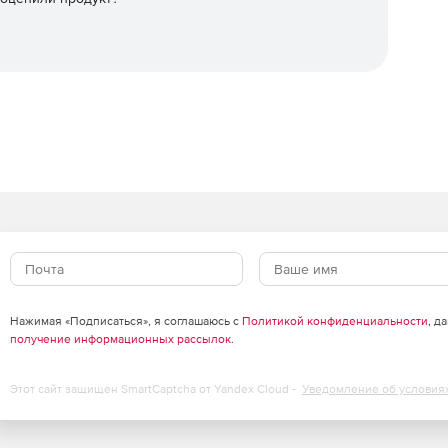
Нажимая «Подписаться», я соглашаюсь с
Политикой конфиденциальности
, д
получение информационных рассылок
.
Этот сайт защищен SmartCaptcha от Yandex Cloud -
Уведомление об условия