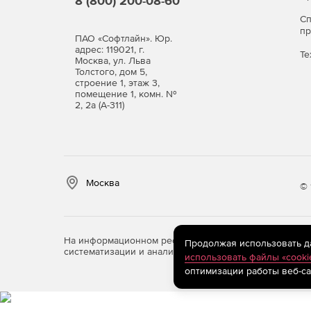
8 (800) 200-08-60
С
п
ПАО «Софтлайн». Юр.
адрес: 119021, г.
Те
Москва, ул. Льва
Толстого, дом 5,
строение 1, этаж 3,
помещение 1, комн. №
2, 2а (А-311)
Москва
© 
На информационном ресурсе store.softline.ru примен
Продолжая использовать дан
систематизации и анализа сведений, относящихся к 
использовать файлы «cooki
оптимизации работы веб-са