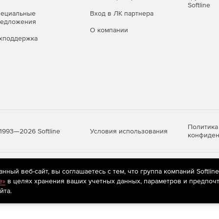
Softline
пециальные
Вход в ЛК партнера
редложения
О компании
хподдержка
Политика
Условия использования
1993—2026 Softline
конфиден
яются
рекомендательные технологии
(информационные технологии п
ный веб-сайт, вы соглашаетесь с тем, что группа компаний Softlin
предпочтениям пользователей сети «Интернет», находящихся на те
e»
в целях хранения ваших учетных данных, параметров и предпочт
йта.