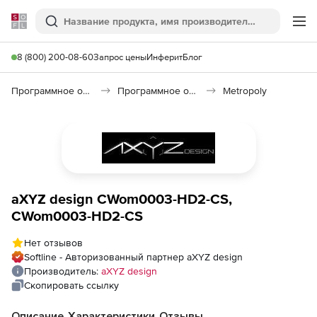
Softline
Поиск
Ме
8 (800) 200-08-60
Запрос цены
Инферит
Блог
Программное обеспечение для графики и дизайна
Программное обеспечение для 3D графики
Metropoly
aXYZ design CWom0003-HD2-CS,
CWom0003-HD2-CS
Нет отзывов
Softline - Авторизованный партнер aXYZ design
Производитель:
aXYZ design
Скопировать ссылку
Описание
Характеристики
Отзывы