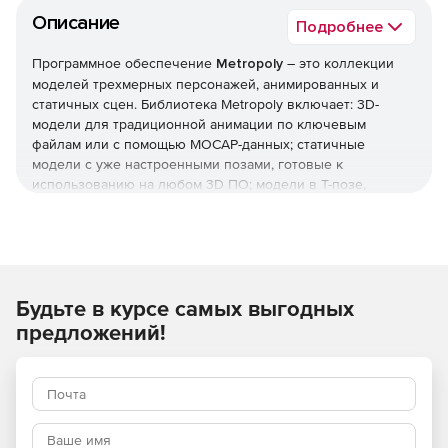
Описание
Подробнее
Программное обеспечение
Metropoly
– это коллекции
моделей трехмерных персонажей, анимированных и
статичных сцен. Библиотека Metropoly включает: 3D-
модели для традиционной анимации по ключевым
файлам или с помощью MOCAP-данных; статичные
модели с уже настроенными позами, готовые к
использованию на любом 3D ПО; модели в Т-позе,
готовой к трансформации. Все эти модели легко
добавляются в пользовательские проекты для
производства анимации. Коллекция Metropoly позволяет
создавать высококачественные анимации в MotionBuilder
и экспортировать их в любое 3D ПО, поддерживающее
Будьте в курсе самых выгодных
FBX.
предложений!