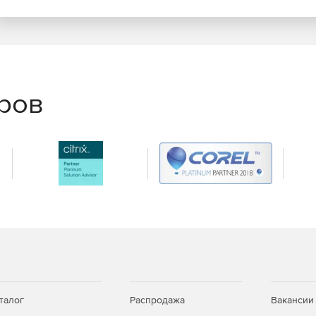
иряет возможности компании.
ных администраторов:
ганизации с помощью стандартных инструментов
еров
ример, настроек интернет-подключения, и операций,
тановка.
для обеспечения корректной инсталляции.
талог
Распродажа
Вакансии