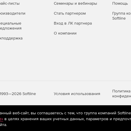
айс-листы
Семинары и вебинары
Помощь
оизводители
Стать партнером
Группа к
Softline
пециальные
Вход в ЛК партнера
редложения
О компании
хподдержка
Политика
Условия использования
1993—2026 Softline
конфиден
ный веб-сайт, вы соглашаетесь с тем, что группа компаний Softlin
яются
рекомендательные технологии
(информационные технологии п
e»
в целях хранения ваших учетных данных, параметров и предпочт
предпочтениям пользователей сети «Интернет», находящихся на те
йта.