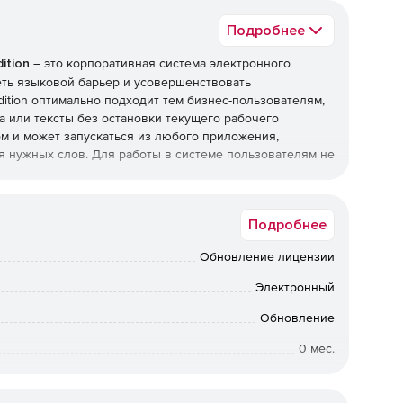
Подробнее
ition
– это корпоративная система электронного
ть языковой барьер и усовершенствовать
dition оптимально подходит тем бизнес-пользователям,
 или тексты без остановки текущего рабочего
ом и может запускаться из любого приложения,
 нужных слов. Для работы в системе пользователям не
 источников значений на 75 языках. Встроенная база
Подробнее
й, созданных в собственной лингвистической
, французском, немецком, испанском, итальянском,
Обновление лицензии
адиционном, китайском упрощенном, русском,
рабском и турецком. Кроме того, заказчики могут
Электронный
и таких серий, как Oxford University Press, Britannica,
le, Melhoramentos и Taishukan.
Обновление
0 мес.
на десятках, сотнях и тысячах настольных ПК. Сразу же
ановится частью существующего рабочего процесса,
Коммерческая организация
ть своей работы. Babylon Corporate Edition может