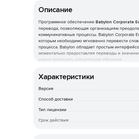
Описание
Программное обеспечение
Babylon Corporate Ed
перевода, позволяющая организациям преодоле
коммуникативные процессы. Babylon Corporate E
которым необходимо мгновенно перевести слова
процесса. Babylon обладает простым интерфейс
моментально предоставляя переводы и значения
нужно проходить специальное обучение.
Словари и приложения Babylon – это более 1400
Характеристики
данных включает 25 профессиональных словаре
лаборатории компании, на 17 языках: английском
Версия
португальском, японском, иврите, китайском тр
голландском, корейском, шведском, греческом, а
Способ доставки
приобретать дополнительные словари и справочник
Merriam-Webster, Vox, Langenscheidt, Pons, Van Da
Тип лицензии
Срок действия
Babylon Corporate Edition может развертываться 
после инсталляции Babylon Corporate Edition ст
Тип организации
помогая сотрудникам повышать качество и скорос