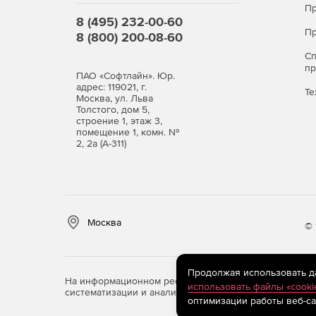
Пр
8 (495) 232-00-60
Пр
8 (800) 200-08-60
С
п
ПАО «Софтлайн». Юр.
адрес: 119021, г.
Те
Москва, ул. Льва
Толстого, дом 5,
строение 1, этаж 3,
помещение 1, комн. №
2, 2а (А-311)
Москва
© 
Продолжая использовать дан
На информационном ресурсе store.softline.ru примен
использовать файлы «cooki
систематизации и анализа сведений, относящихся к 
оптимизации работы веб-са