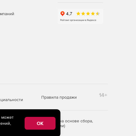
омпаний
14+
Правила продажи
циальности
e может
редоставления информации на основе сбора,
OK
ений,
рритории Российской Федерации)