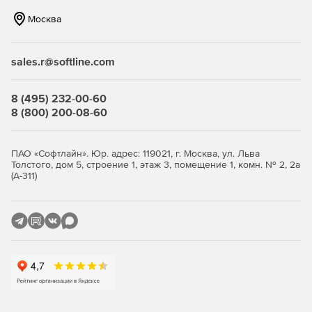
Интегрированные функции поиска всех офисных
Москва
файлов на компьютере для их оптимизации.
Перетаскивание файлов напрямую в интерфейс
sales.r@softline.com
FILEminimizer для сжатия нескольких документов
одновременно (пакетные операции).
8 (495) 232-00-60
Дополнительные модули для Microsoft Outlook, Lotus
8 (800) 200-08-60
Notes, PowerPoint, Word, Excel и Windows Explorer.
Полная совместимость с Windows 7.
ПАО «Софтлайн». Юр. адрес: 119021, г. Москва, ул. Льва
Толстого, дом 5, строение 1, этаж 3, помещение 1, комн. № 2, 2а
SDK-версия, доступная для разработчиков
(А-311)
приложений на языках C#, C++, Delphi, Visual BASIC,
VB.NET и др.