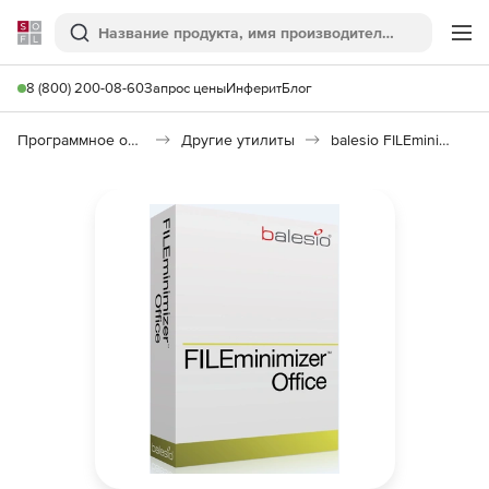
Softline
Поиск
Ме
8 (800) 200-08-60
Запрос цены
Инферит
Блог
Программное обеспечение для работы с файлами и дисками
Другие утилиты
balesio FILEminimizer Office