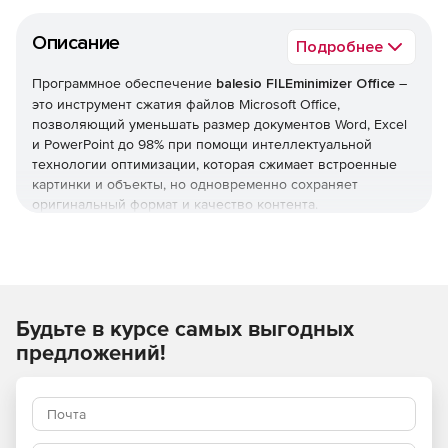
Описание
Подробнее
Программное обеспечение
balesio FILEminimizer Office
–
это инструмент сжатия файлов Microsoft Office,
позволяющий уменьшать размер документов Word, Excel
и PowerPoint до 98% при помощи интеллектуальной
технологии оптимизации, которая сжимает встроенные
картинки и объекты, но одновременно сохраняет
оригинальный формат и качество контента.
Оптимизированные при помощи FILEminimizer Office
документы занимают гораздо меньше места в хранилище,
легко публикуются в сети и отправляются по
электронной почте. Получателям не нужно устанавливать
дополнительное ПО для просмотра и редактирования
Будьте в курсе самых выгодных
сжатых файлов.
Характеристики FILEminimizer Office:
предложений!
Сжатие файлов Microsoft Office (Word, Excel и
PowerPoint) до 98%: например, документ в 30 Мб
может быть уменьшен до 1 Мб.