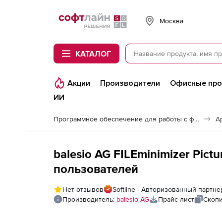
Softline
Москва
КАТАЛОГ
Акции
Производители
Офисные пр
ИИ
Программное обеспечение для работы с файлами и дисками
А
balesio AG FILEminimizer Pict
пользователей
Нет отзывов
Softline - Авторизованный партне
Производитель:
balesio AG
Прайс-лист
Скопи