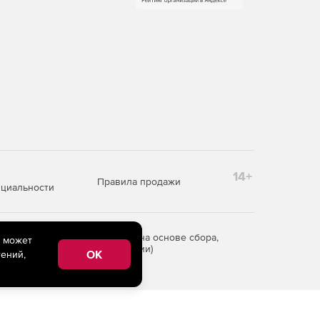
14+
Правила продажи
циальности
редоставления информации на основе сбора,
e может
рритории Российской Федерации)
OK
ений,