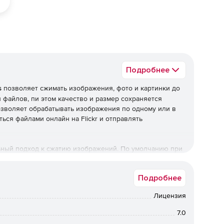
Подробнее
s
позволяет сжимать изображения, фото и картинки до
 файлов, пи этом качество и размер сохраняется
позволяет обрабатывать изображения по одному или в
ся файлами онлайн на Flickr и отправлять
альный подход к сжатию изображений. По умолчанию при
енить формат и размер изображения, перекодировать
метаданные. Большую часть этих опций можно задать в
Подробнее
амма придерживается общепринятого принципа. После
ка для полученного результата, достаточно одного
Лицензия
7.0