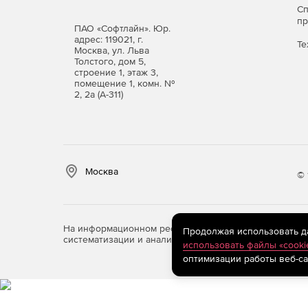
С
п
ПАО «Софтлайн». Юр.
адрес: 119021, г.
Те
Москва, ул. Льва
Толстого, дом 5,
строение 1, этаж 3,
помещение 1, комн. №
2, 2а (А-311)
Москва
© 
На информационном ресурсе store.softline.ru примен
Продолжая использовать дан
систематизации и анализа сведений, относящихся к 
использовать файлы «cooki
оптимизации работы веб-са