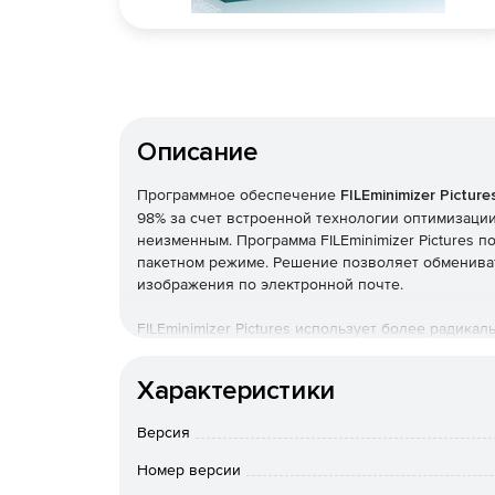
Описание
Программное обеспечение
FILEminimizer Picture
98% за счет встроенной технологии оптимизации
неизменным. Программа FILEminimizer Pictures 
пакетном режиме. Решение позволяет обменивать
изображения по электронной почте.
FILEminimizer Pictures использует более радик
попытке сжать фотографии программа может изм
файлы JPEG с понижением качества и вырезать 
Характеристики
настройках программы. В использовании прогр
того как был указан исходный файл, выбрана пап
Версия
щелчка мыши, чтобы начать оптимизацию.
Основные возможности:
Номер версии