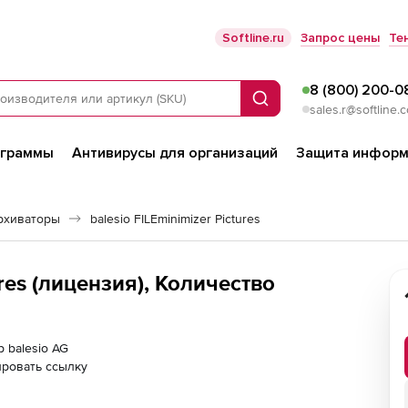
Softline.ru
Запрос цены
Те
8 (800) 200-0
Поиск
sales.r@softline.
ограммы
Антивирусы для организаций
Защита информ
рхиваторы
balesio FILEminimizer Pictures
ures (лицензия), Количество
р balesio AG
ровать ссылку