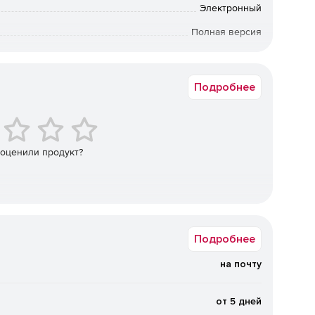
о 0,1 Мб.
Электронный
Полная версия
.
от 200 до 499
Подробнее
 их загрузка прямо на Facebook*.
 различными уровнями.
 оценили продукт?
Подробнее
 и WhatsApp, признана экстремистской, ее деятельность
на почту
от 5 дней