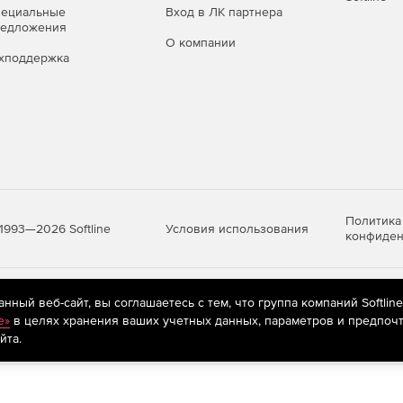
пециальные
Вход в ЛК партнера
редложения
О компании
хподдержка
Политика
Условия использования
1993—2026 Softline
конфиден
яются
рекомендательные технологии
(информационные технологии п
ный веб-сайт, вы соглашаетесь с тем, что группа компаний Softlin
предпочтениям пользователей сети «Интернет», находящихся на те
e»
в целях хранения ваших учетных данных, параметров и предпочт
йта.