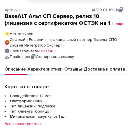
Артикул:
ALT10-0111SC-K
BaseALT Альт СП Сервер, релиз 10
(лицензия с сертификатом ФСТЭК на 1 год,
еще
КИТ), с правом использования
Нет отзывов
контейнеризации / арх.64 бит
Софтлайн Решения – официальный партнер Базальт СПО
уровня Интегратор Эксперт
Производитель:
BaseALT
Прайс-лист
Скопировать ссылку
Описание
Характеристики
Отзывы
Доставка и оплата
Коротко о товаре
Срок действия: 12 мес.
Платформа: Linux
Тип лицензии: подписка
Тип клиента: юрлицо
Минимальная покупка: от 1 шт.
Все характеристики