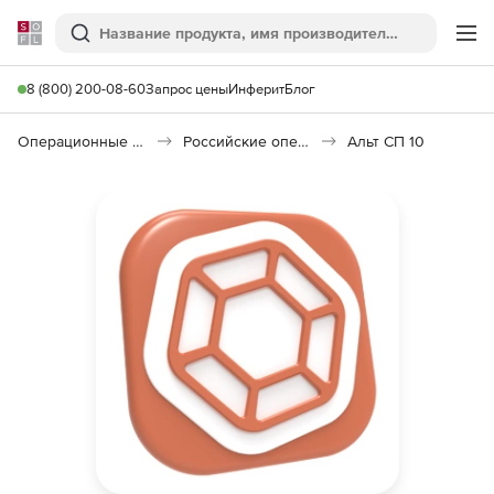
Softline
Поиск
Ме
8 (800) 200-08-60
Запрос цены
Инферит
Блог
Операционные системы
Российские операционные системы (Импортозамещение)
Альт СП 10