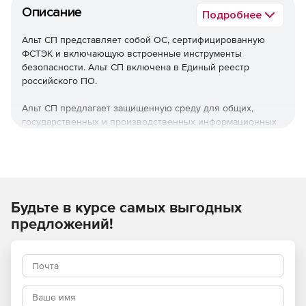
Описание
Подробнее
Альт СП представляет собой ОС, сертифицированную
ФСТЭК и включающую встроенные инструменты
безопасности. Альт СП включена в Единый реестр
российского ПО.
Альт СП предлагает защищенную среду для общих,
государственных и производственных информационных
систем 1 и 2 класса. Продукт также позволят
обеспечивать защищенность персональных данных 1
уровня.
Используйте Альт СП в качестве ОС для серверов и
Будьте в курсе самых выгодных
рабочих станций со встроенными программными
средствами защиты информации.
предложений!
Основные преимущества
Работа на нескольких вариантах оборудования и
разном перефирийном аппарате.