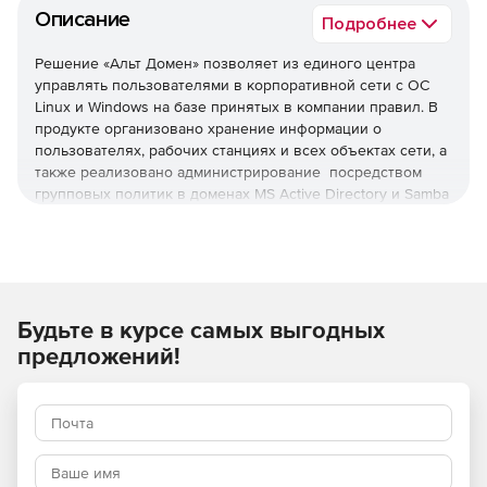
Описание
Подробнее
Решение «Альт Домен» позволяет из единого центра
управлять пользователями в корпоративной сети с ОС
Linux и Windows на базе принятых в компании правил. В
продукте организовано хранение информации о
пользователях, рабочих станциях и всех объектах сети, а
также реализовано администрирование посредством
групповых политик в доменах MS Active Directory и Samba
DC.
Используйте «Альт Домен», чтобы удобно управлять
объектами домена с помощью интуитивного
графического интерфейса.
Будьте в курсе самых выгодных
Состав «Альт Домен»
предложений!
Контроллеры домена Samba DC.
Модуль удаленного управления БД конфигурации
(ADMC).