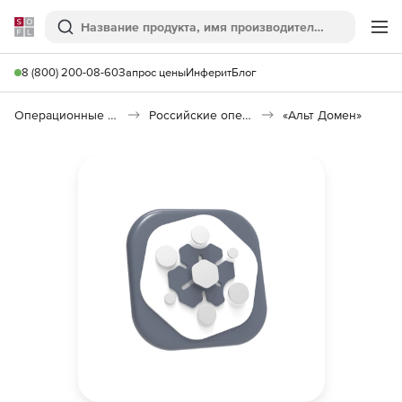
Softline
Поиск
Ме
8 (800) 200-08-60
Запрос цены
Инферит
Блог
Операционные системы
Российские операционные системы (Импортозамещение)
«Альт Домен»