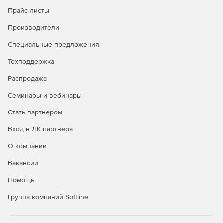
Прайс-листы
Инструменты безопасности (Kerberos).
Производители
Поддержка схем домена MS Active Directory 2012,
Специальные предложения
2012R2 и 2016.
Техподдержка
Интеграция с разными сервисами и оборудованием.
Распродажа
Управление файловой системой, обновлением ПО на
Семинары и вебинары
компьютерах пользователей и настройкой внешнего
вида рабочего стола, создание шаблонов групповых
Стать партнером
политик.
Вход в ЛК партнера
Создание групп пользователей.
О компании
Вакансии
Помощь
Купите «Альт Домен», чтобы снизить расходы на
управление гетерогенной ИТ-средой.
Группа компаний Softline