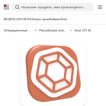
Softline
Поиск
Ме
8 (800) 200-08-60
Запрос цены
Инферит
Блог
Операционные системы
Российские операционные системы (Импортозамещение)
Альт СП 10