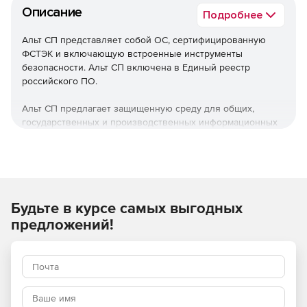
Описание
Подробнее
Альт СП представляет собой ОС, сертифицированную
ФСТЭК и включающую встроенные инструменты
безопасности. Альт СП включена в Единый реестр
российского ПО.
Альт СП предлагает защищенную среду для общих,
государственных и производственных информационных
систем 1 и 2 класса. Продукт также позволят
обеспечивать защищенность персональных данных 1
уровня.
Используйте Альт СП в качестве ОС для серверов и
Будьте в курсе самых выгодных
рабочих станций со встроенными программными
средствами защиты информации.
предложений!
Основные преимущества
Работа на нескольких вариантах оборудования и
разном перефирийном аппарате.