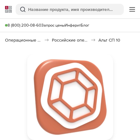
Softline
Поиск
Ме
8 (800) 200-08-60
Запрос цены
Инферит
Блог
Операционные системы
Российские операционные системы (Импортозамещение)
Альт СП 10