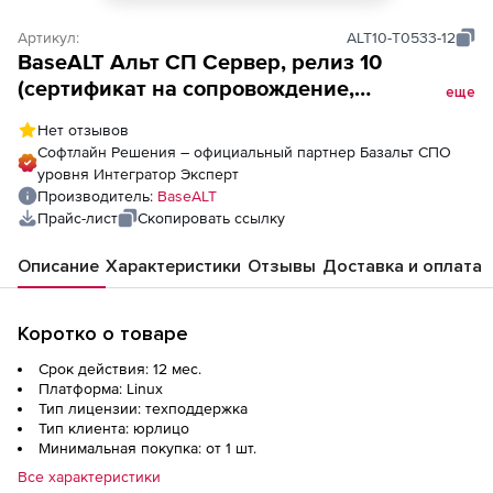
Артикул:
ALT10-T0533-12
BaseALT Альт СП Сервер, релиз 10
(сертификат на сопровождение,
еще
техподдержку), c правом использования
Нет отзывов
контейнеризации, уровень стандартный,
Софтлайн Решения – официальный партнер Базальт СПО
сроком на 12 мес.
уровня Интегратор Эксперт
Производитель:
BaseALT
Прайс-лист
Скопировать ссылку
Описание
Характеристики
Отзывы
Доставка и оплата
Коротко о товаре
Срок действия: 12 мес.
Платформа: Linux
Тип лицензии: техподдержка
Тип клиента: юрлицо
Минимальная покупка: от 1 шт.
Все характеристики