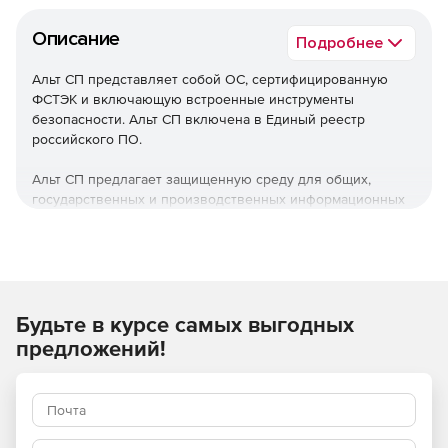
Описание
Подробнее
Альт СП представляет собой ОС, сертифицированную
ФСТЭК и включающую встроенные инструменты
безопасности. Альт СП включена в Единый реестр
российского ПО.
Альт СП предлагает защищенную среду для общих,
государственных и производственных информационных
систем 1 и 2 класса. Продукт также позволят
обеспечивать защищенность персональных данных 1
уровня.
Используйте Альт СП в качестве ОС для серверов и
Будьте в курсе самых выгодных
рабочих станций со встроенными программными
средствами защиты информации.
предложений!
Основные преимущества
Работа на нескольких вариантах оборудования и
разном перефирийном аппарате.