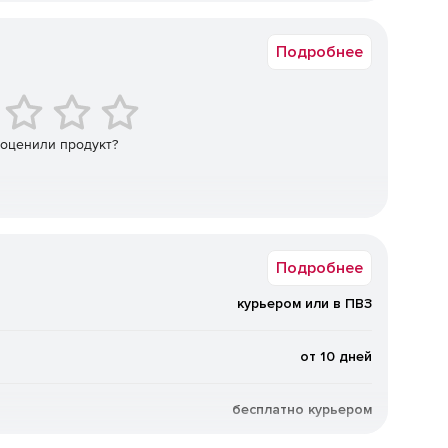
12 мес.
нтейнеризации.
Подробнее
еским и веб-интерфейсом.
 оценили продукт?
 постоянные повторные сертификационные тесты.
Подробнее
ую инфраструктуру на базе решения с сертификатом
курьером или в ПВЗ
от 10 дней
бесплатно курьером