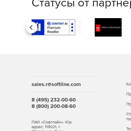
Статусы от партн
Назад
sales.r@softline.com
Ка
Пр
8 (495) 232-00-60
Пр
8 (800) 200-08-60
С
п
ПАО «Софтлайн». Юр.
адрес: 119021, г.
Те