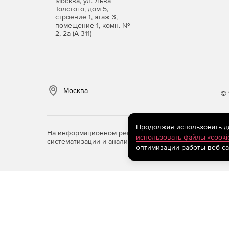
Москва, ул. Льва
Толстого, дом 5,
строение 1, этаж 3,
помещение 1, комн. №
2, 2а (А-311)
Москва
© 
Продолжая использовать дан
На информационном ресурсе store.softline.ru примен
использовать файлы «cooki
систематизации и анализа сведений, относящихся к 
оптимизации работы веб-са