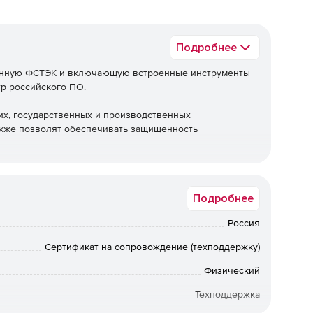
Подробнее
ванную ФСТЭК и включающую встроенные инструменты
тр российского ПО.
их, государственных и производственных
также позволят обеспечивать защищенность
еров и рабочих станций со встроенными программными
Подробнее
Россия
Сертификат на сопровождение (техподдержку)
ия и разном перефирийном аппарате.
Физический
пповых политик для внедрения в инфраструктуру Active
Техподдержка