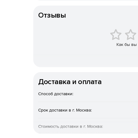
Срок действия
Инструменты серверной виртуализации и ко
Отзывы
Совместимость с российским ПО.
Модульная структура конфигурации с графич
Как бы вы
Регулярный выпуск обновлений по защите и
Наличие серверной и десктопной версий.
Доставка и оплата
Приобретайте Альт СП и создавайте защищенн
ФСТЭК.
Способ доставки:
Срок доставки в г. Москва:
Стоимость доставки в г. Москва:
Финальный расчет покажем при оформлении заказа