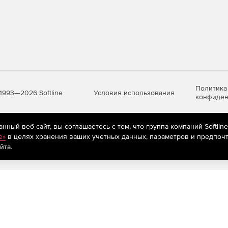
Политика
Условия использования
1993—2026 Softline
конфиден
ный веб-сайт, вы соглашаетесь с тем, что группа компаний Softlin
яются
рекомендательные технологии
(информационные технологии п
e»
в целях хранения ваших учетных данных, параметров и предпочт
предпочтениям пользователей сети «Интернет», находящихся на те
йта.