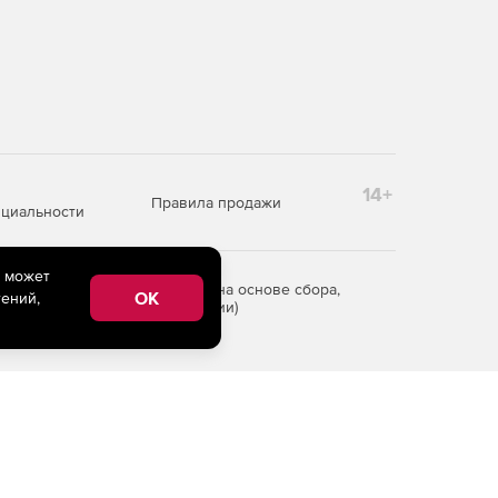
14+
Правила продажи
циальности
e может
редоставления информации на основе сбора,
OK
ений,
рритории Российской Федерации)