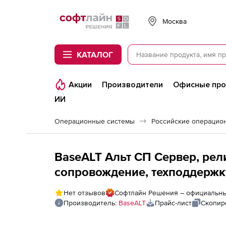
Softline
Москва
КАТАЛОГ
Акции
Производители
Офисные пр
ИИ
Операционные системы
BaseALT Альт СП Сервер, рели
сопровождение, техподдержку
без сопровождения программ
Нет отзывов
Софтлайн Решения – официальны
сроком на 12 мес.
Производитель:
BaseALT
Прайс-лист
Скопир