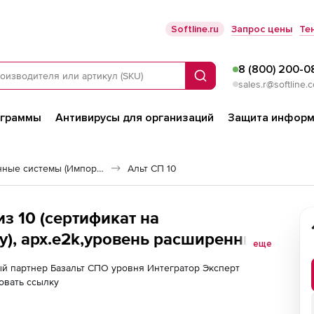
Softline.ru
Запрос цены
Те
8 (800) 200-0
Поиск
sales.r@softline.
ограммы
Антивирусы для организаций
Защита информ
Российские операционные системы (Импортозамещение)
Альт СП 10
з 10 (сертификат на
), арх.e2k,уровень расширенный,
еще
ного комплекса Альт Домен,
й партнер Базальт СПО уровня Интегратор Эксперт
овать ссылку