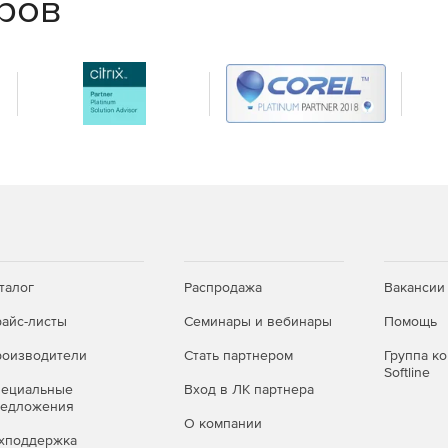
еров
талог
Распродажа
Вакансии
айс-листы
Семинары и вебинары
Помощь
оизводители
Стать партнером
Группа к
Softline
пециальные
Вход в ЛК партнера
редложения
О компании
хподдержка