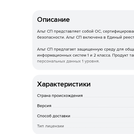
Описание
Альт СП представляет собой ОС, сертифициро
безопасности. Альт СП включена в Единый реес
Альт СП предлагает защищенную среду для общ
информационных систем 1 и 2 класса. Продукт 
персональных данных 1 уровня.
Используйте Альт СП в качестве ОС для серв
средствами защиты информации.
Характеристики
Основные преимущества
Страна происхождения
Версия
Работа на нескольких вариантах оборудован
Способ доставки
Поддержка доменов Samba DC и FreeIPA, гру
Directory.
Тип лицензии