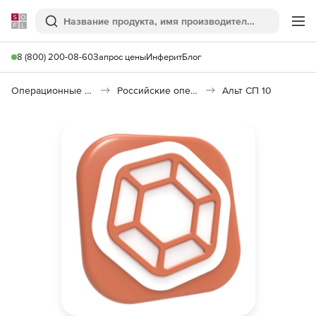
Softline
Поиск
Ме
8 (800) 200-08-60
Запрос цены
Инферит
Блог
Операционные системы
Российские операционные системы (Импортозамещение)
Альт СП 10