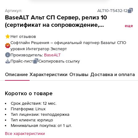
Артикул:
ALT10-T5432-12
BaseALT Альт СП Сервер, релиз 10
(сертификат на сопровождение,
еще
техподдержку), без права использования
Нет отзывов
виртуализации, без сопровождения
Софтлайн Решения – официальный партнер Базальт СПО
программного комплекса Альт Домен,
уровня Интегратор Эксперт
уровень стандартный, сроком на 12 мес.
Производитель:
BaseALT
Прайс-лист
Скопировать ссылку
Описание
Характеристики
Отзывы
Доставка и оплата
Коротко о товаре
Срок действия: 12 мес.
Платформа: Linux
Тип лицензии: техподдержка
Тип клиента: юрлицо
Минимальная покупка: от 1 шт.
Все характеристики