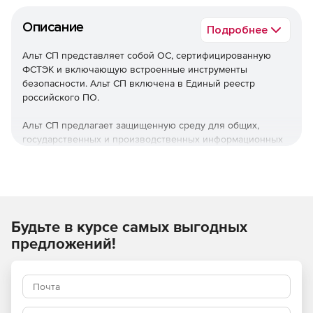
Описание
Подробнее
Альт СП представляет собой ОС, сертифицированную
ФСТЭК и включающую встроенные инструменты
безопасности. Альт СП включена в Единый реестр
российского ПО.
Альт СП предлагает защищенную среду для общих,
государственных и производственных информационных
систем 1 и 2 класса. Продукт также позволят
обеспечивать защищенность персональных данных 1
уровня.
Используйте Альт СП в качестве ОС для серверов и
Будьте в курсе самых выгодных
рабочих станций со встроенными программными
средствами защиты информации.
предложений!
Основные преимущества
Работа на нескольких вариантах оборудования и
разном перефирийном аппарате.