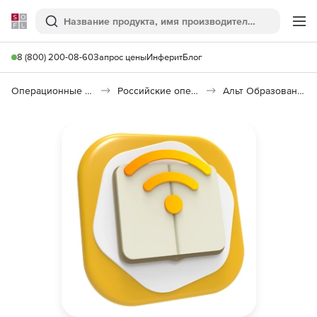
Softline
Поиск
Ме
8 (800) 200-08-60
Запрос цены
Инферит
Блог
Операционные системы
Российские операционные системы (Импортозамещение)
Альт Образование 11