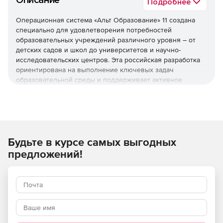
Описание
Подробнее
Операционная система «Альт Образование» 11 создана
специально для удовлетворения потребностей
образовательных учреждений различного уровня – от
детских садов и школ до университетов и научно-
исследовательских центров. Эта российская разработка
ориентирована на выполнение ключевых задач
образовательной среды и поддерживает активное
внедрение информационных технологий в учебный
процесс.
Используйте «Альт Образование» 11 для всех ступеней
обучения, от дошкольного до высшего.
Будьте в курсе самых выгодных
Что входит в состав «Альт
предложений!
Образования»
Среды разработки
Редакторы документов