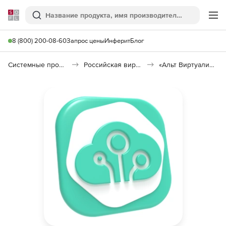
Softline
Поиск
Ме
8 (800) 200-08-60
Запрос цены
Инферит
Блог
Системные программы
Российская виртуализация (Импортозамещение)
«Альт Виртуализация» 11 редакция PVE