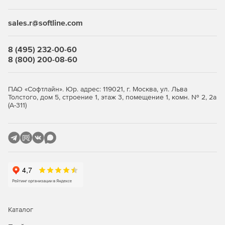
KVM (Kernel-based Virtual Machine). Этот гипервизор
первого типа обеспечивает создание изолированных
sales.r@softline.com
виртуальных машин с высоким уровнем
производительности. Для дополнительной поддержки
виртуализации оборудования применяется QEMU,
8 (495) 232-00-60
эмулирующий процессоры, память и периферийные
8 (800) 200-08-60
устройства. Благодаря этому становится возможным
запуск любых популярных операционных систем
(Windows, Linux, BSD и др.).
ПАО «Софтлайн». Юр. адрес: 119021, г. Москва, ул. Льва
Толстого, дом 5, строение 1, этаж 3, помещение 1, комн. № 2, 2а
(А-311)
2. Контейнеры LXC (Linux Containers)
Технология OS-level virtualization (контейнеризация на
уровне операционной системы) создает легкие
контейнеры с использованием механизмов namespaces и
cgroups ядра Linux. Контейнеры функционируют
непосредственно на хостовом ядре, обладая
собственной файловой системой, набором процессов и
сетевым стеком. Такая технология идеальна для
быстрого развертывания и минимизации накладных
расходов, однако подходит исключительно для Linux-
Каталог
систем.