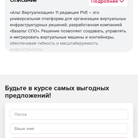
Описание
Подробнее
«Альт Виртуализация» 11 редакция PVE – это
универсальная платформа для организации виртуальных
инфраструктурных решений, разработанная компанией
«Базальт СПО». Решение позволяет создавать, управлять
и мигрировать виртуальные машины и контейнеры,
обеспечивая гибкость и масштабируемость
инфраструктуры.
Используйте систему «Альт Виртуализация» для
организаций любого масштаба, стремящихся повысить
эффективность своей IT-инфраструктуры и снизить
затраты на обслуживание оборудования.
Будьте в курсе самых выгодных
Основные преимущества
предложений!
Экономия затрат: снижение расходов на аппаратные
ресурсы путем оптимизации их использования.
Повышение производительности: улучшение
эффективности бизнес-процессов за счет быстрой
настройки и восстановления виртуальных сред.