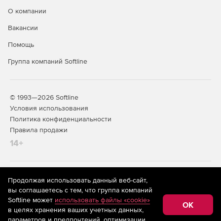
О компании
Вакансии
Помощь
Группа компаний Softline
© 1993—2026 Softline
Условия использования
Политика конфиденциальности
Правила продажи
14+
На информационном ресурсе store.softline.ru применяются
Продолжая использовать данный веб-сайт,
рекомендательные технологии
(информационные технологии
вы соглашаетесь с тем, что группа компаний
предоставления информации на основе сбора,
Softline может
использовать файлы «cookie»
систематизации и анализа сведений, относящихся к
OK
в целях хранения ваших учетных данных,
предпочтениям пользователей сети «Интернет»,
находящихся на территории Российской Федерации)
параметров и предпочтений, оптимизации