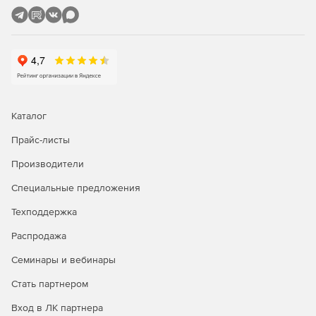
разработки или тестирования, с количеством серверных
компонентов соответствующему основному контуру.
Enterprise
Максимальная по возможностям редакция платформы.
Ориентирована на корпоративную обработку больших
объемов данных, реализацию бизнес-критичных
процессов в отказоустойчивой и масштабируемой среде.
Каталог
Отсутствуют ограничения на количество ядер
процессоров и размеры оперативной памяти. Возможно
Прайс-листы
приобретение лицензий на любое количество
Производители
пользователей. В комплект поставки, на период
активного договора технической поддержки, входит три
Специальные предложения
дополнительных бесплатных контура для
разворачивании среды разработки, тестирования,
Техподдержка
резервирования.
Распродажа
Семинары и вебинары
Стать партнером
Вход в ЛК партнера