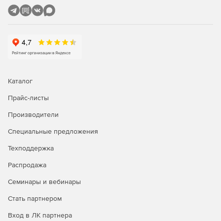
разработки или тестирования, с количеством серверных
компонентов соответствующему основному контуру.
Enterprise
Максимальная по возможностям редакция платформы.
Ориентирована на корпоративную обработку больших
объемов данных, реализацию бизнес-критичных
процессов в отказоустойчивой и масштабируемой среде.
Каталог
Отсутствуют ограничения на количество ядер
процессоров и размеры оперативной памяти. Возможно
Прайс-листы
приобретение лицензий на любое количество
Производители
пользователей. В комплект поставки, на период
активного договора технической поддержки, входит три
Специальные предложения
дополнительных бесплатных контура для
разворачивании среды разработки, тестирования,
Техподдержка
резервирования.
Распродажа
Семинары и вебинары
Стать партнером
Вход в ЛК партнера