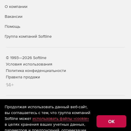
О компании
Вакансии
Помощь
Группа компаний Softline
© 1993—2026 Softline
Условия использования
Политика конфиденциальности
Правила продажи
14+
На информационном ресурсе store.softline.ru применяются
Продолжая использовать данный веб-сайт,
рекомендательные технологии
(информационные технологии
вы соглашаетесь с тем, что группа компаний
предоставления информации на основе сбора,
Softline может
использовать файлы «cookie»
систематизации и анализа сведений, относящихся к
OK
в целях хранения ваших учетных данных,
предпочтениям пользователей сети «Интернет»,
находящихся на территории Российской Федерации)
параметров и предпочтений, оптимизации