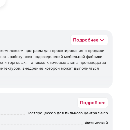
Подробнее
комплексом программ для проектирования и продажи
вать работу всех подразделений мебельной фабрики –
их и торговых, – а также ключевые этапы производства
рхитектурой, внедрение которой может выполняться
помещений и оформление заказов.
Подробнее
ественную экономию материалов и времени
Постпроцессор для пильного центра Selco
 карт раскроя, в максимальной степени учитывающих
одства.
Физический