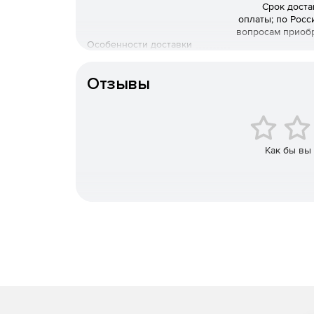
Срок доста
«Базис-Смета» – расчет материальных, трудо
оплаты; по Росс
вопросам приоб
«Базис-Склад» – материально-технический уч
Особенности доставки
«Базис-Мебельщик» – универсальное проект
Отзывы
конструкторско-технологических документов
«Базис-Раскрой» – оптимальный раскрой лис
«Базис-Шкаф» – параметрическое проектиров
Как бы вы
технологических документов.
«Базис-ЧПУ» – создание управляющих програ
Модульность комплексного решения
Каждый модуль системы автоматизирует труд од
является специализированным.
Комбинация методов параметрического и сво