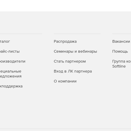
ве системы, позволяет создавать панели любой
талог
Распродажа
Вакансии
айс-листы
Семинары и вебинары
Помощь
нд, которые позволяют легко и быстро получить новое
нально эти команды позволяют следующее: изменить
оизводители
Стать партнером
Группа к
Softline
и фурнитуру на другой тип, а также удалить, изменить
пециальные
Вход в ЛК партнера
редложения
О компании
в
хподдержка
аново огромное количество часто используемых
нитуры и т .д.)