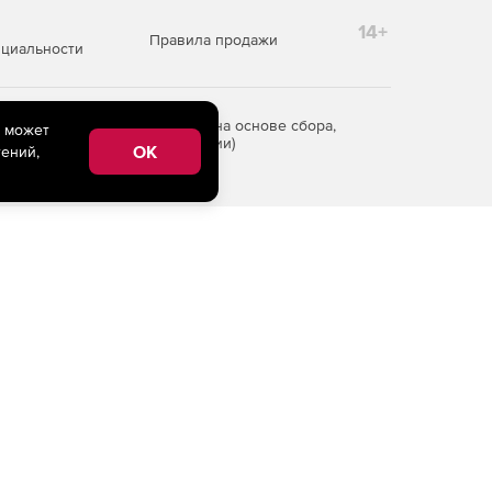
14+
Правила продажи
циальности
редоставления информации на основе сбора,
e может
рритории Российской Федерации)
OK
ений,