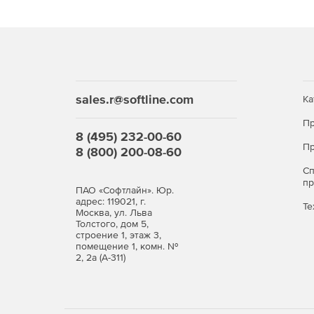
Панели произвольной формы
Мощный графический редактор, лежащий в осно
геометрической формы.
Редактирование модели
sales.r@softline.com
Ка
Пр
Модуль проектирования содержит комплекс кома
8 (495) 232-00-60
изделие из ранее спроектированного. Функцио
Пр
8 (800) 200-08-60
габариты изделия, заменить исходные материалы 
С
или добавить любые детали.
п
ПАО «Софтлайн». Юр.
адрес: 119021, г.
Создание и использование типовых элементо
Те
Москва, ул. Льва
Толстого, дом 5,
строение 1, этаж 3,
Нет необходимости каждый раз проектировать з
помещение 1, комн. №
элементов (стандартных или типовых изделий, фур
2, 2а (А-311)
Автоматическое создание чертежей