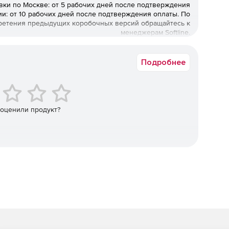
вки по Москве: от 5 рабочих дней после подтверждения
вых и финансовых затрат на создание продукции.
ии: от 10 рабочих дней после подтверждения оплаты. По
ретения предыдущих коробочных версий обращайтесь к
ет.
менеджерам Softline.
ирование изделий любой сложности и выпуск
Подробнее
.
товых и погонных материалов.
ание мебели и подготовка конструкторско-
 оценили продукт?
мм для станков с ЧПУ.
ного или нескольких смежных подразделений и
бодного проектирования