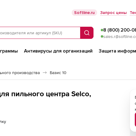
Softline.ru
Запрос цены
Те
8 (800) 200-0
Поиск
sales.r@softline.
ограммы
Антивирусы для организаций
Защита информ
ьного производства
Базис 10
ля пильного центра Selco,
лку