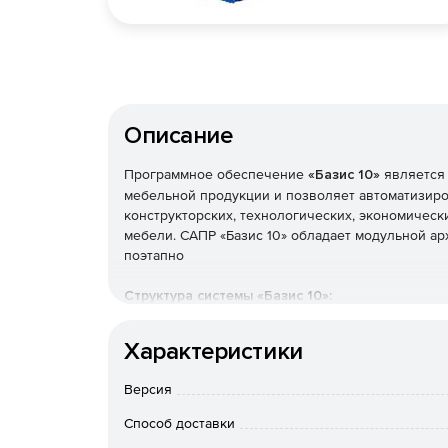
Описание
Программное обеспечение
«Базис 10»
является 
мебельной продукции и позволяет автоматизиро
конструкторских, технологических, экономическ
мебели. САПР «Базис 10» обладает модульной а
поэтапно
Структура системы «Базис 10»:
«Базис-Салон» – моделирование интерьера 
Характеристики
«БАЗИС-Раскрой» – позволяет получить сущ
Версия
изготовления изделий за счет формирования
технологические и организационные произв
Способ доставки