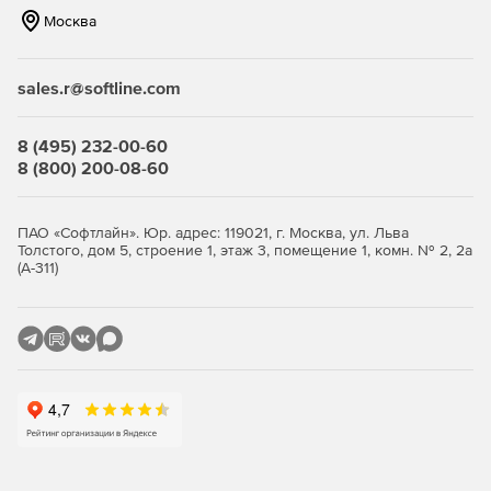
“Персональные сейфы” для сотрудников.
Москва
Мониторинг скомпрометированных паролей.
sales.r@softline.com
Презентация продукта
.
8 (495) 232-00-60
Доступна тестовая версия продукта на срок 14 дней для
8 (800) 200-08-60
любого количества пользователей. Тестовую версию
продукта вы можете запросить у менеджера по телефону
8 (800) 200-08-60 или электронной почте
ПАО «Софтлайн». Юр. адрес: 119021, г. Москва, ул. Льва
sales@softline.com
Толстого, дом 5, строение 1, этаж 3, помещение 1, комн. № 2, 2а
(А-311)