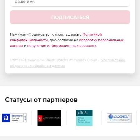
Устанавливается на сервер предприятия (self hosted
продукт).
ПОДПИСАТЬСЯ
Централизованное шифрованное хранение
корпоративных секретов (шифрования по стандарту
AES-256).
Нажимая «Подписаться», я соглашаюсь с
Политикой
конфиденциальности
, даю согласие на
обработку персональных
Интеграция со службами LDAP/SSO.
данных
и
получение информационных рассылок
.
Гибкое управление доступом с помощью
Этот сайт защищен SmartCaptcha от Yandex Cloud -
Уведомление
пользователей и ролей.
об условиях обработки данных
Двухфакторная авторизация.
Расширение для браузера с функцией
автозаполнения.
Статусы от партнеров
Подробные отчеты и журналы для системного
администратора.
Импорт и экспорт данных для облегчения задач
переезда с других решений.