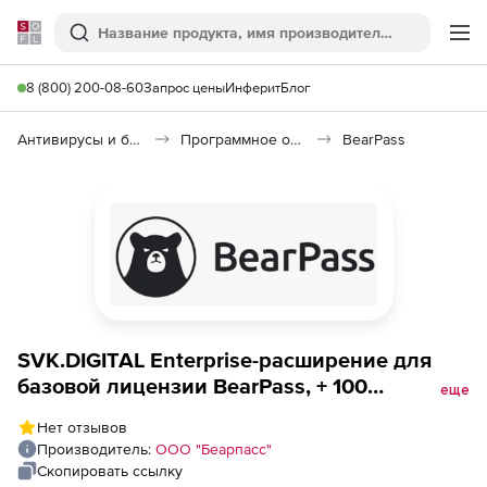
Softline
Поиск
Ме
8 (800) 200-08-60
Запрос цены
Инферит
Блог
Антивирусы и безопасность
Программное обеспечение для контроля доступа
BearPass
SVK.DIGITAL Enterprise-расширение для
базовой лицензии BearPass, + 100
еще
дополнительных пользователей
Нет отзывов
Производитель:
ООО "Беарпасс"
Скопировать ссылку