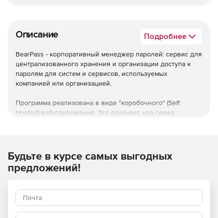
Описание
Подробнее
BearPass - корпоративный менеджер паролей: сервис для
централизованного хранения и организации доступа к
паролям для систем и сервисов, используемых
компанией или организацией.
Программа реализована в виде "коробочного" (Self
Hosted) веб-приложения. Это означает, что перед
началом использования она должна быть
предварительно установлена системным
администратором вашей организации.
Будьте в курсе самых выгодных
Ключевые возможности продукта
:
предложений!
Зарегистрирован в реестре российского ПО и
подходит для целей импортозамещения (Запись в
реестре от 31.10.2022 №15427).