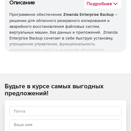
Описание
Подробнее
Программное обеспечение
Zmanda Enterprise Backup
–
решение для облачного резервного копирования и
аварийного восстановления файловых систем,
виртуальных машин, баз данных и приложений. Zmanda
Enterprise Backup сочетает в себе быструю установку,
упрощенное управление, функциональность
корпоративного класса и недорогие абонентские
платы. Как продукт с открытым исходным кодом, Amanda
Enterprise использует только стандартные форматы и
инструменты.
Zmanda Enterprise Backup защищает широкий спектр
Будьте в курсе самых выгодных
дистрибутивов и версий ОС, включая Linux, Solaris,
Windows, Mac OS, NDMP, VMWare и Hyper-V. Также
предложений!
поддерживается широкий спектр приложений, таких как
MS Exchange, MS SQL, Oracle, Postgres и MS Sharepoint.