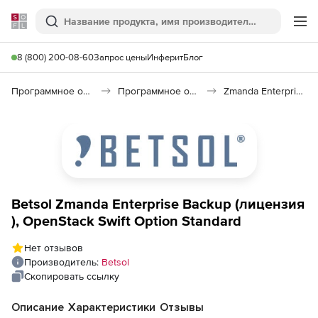
Softline
Поиск
Ме
8 (800) 200-08-60
Запрос цены
Инферит
Блог
Программное обеспечение для работы с файлами и дисками
Программное обеспечение для резервного копирования
Zmanda Enterprise Backup
Betsol Zmanda Enterprise Backup (лицензия
), OpenStack Swift Option Standard
Нет отзывов
Производитель:
Betsol
Скопировать ссылку
Описание
Характеристики
Отзывы