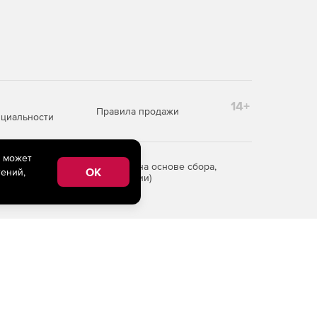
14+
Правила продажи
циальности
e может
редоставления информации на основе сбора,
OK
ений,
рритории Российской Федерации)