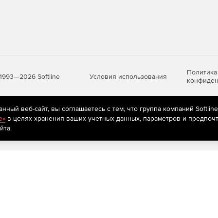
Политика
Условия использования
1993—2026 Softline
конфиден
ный веб-сайт, вы соглашаетесь с тем, что группа компаний Softlin
яются
рекомендательные технологии
(информационные технологии п
e»
в целях хранения ваших учетных данных, параметров и предпочт
предпочтениям пользователей сети «Интернет», находящихся на те
йта.