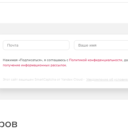
Нажимая «Подписаться», я соглашаюсь с
Политикой конфиденциальности
, д
получение информационных рассылок
.
Этот сайт защищен SmartCaptcha от Yandex Cloud -
Уведомление об условия
еров