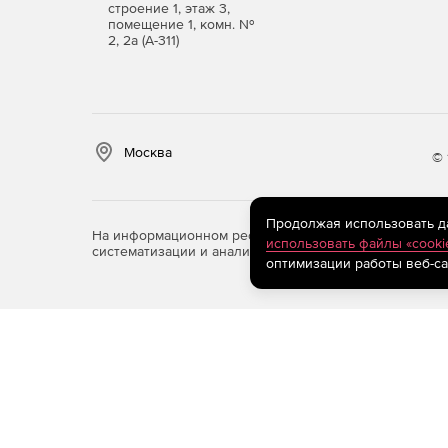
строение 1, этаж 3,
помещение 1, комн. №
2, 2а (А-311)
Москва
© 
Продолжая использовать дан
На информационном ресурсе store.softline.ru примен
использовать файлы «cooki
систематизации и анализа сведений, относящихся к 
оптимизации работы веб-са