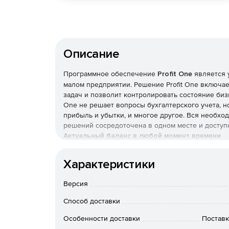
Описание
Программное обеспечение
Profit One
является 
малом предприятии. Решение Profit One включа
задач и позволит контролировать состояние биз
One не решает вопросы бухгалтерского учета, но
прибыль и убытки, и многое другое. Вся необх
решений сосредоточена в одном месте и доступн
Актуальный баланс в любой момент времени
Текущий баланс проекта отображается в основно
Характеристики
обновляется после проведения документа или об
какова прибыль или убытки в данный момент.
Версия
Таблицы больше не нужны
Способ доставки
Profit One избавит пользователя от десятков фа
Особенности доставки
Поставк
необходимая для контроля информация упорядоч