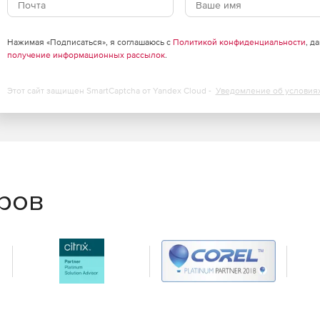
Нажимая «Подписаться», я соглашаюсь с
Политикой конфиденциальности
, д
получение информационных рассылок
.
Этот сайт защищен SmartCaptcha от Yandex Cloud -
Уведомление об условия
еров