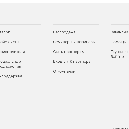
талог
Распродажа
Вакансии
айс-листы
Семинары и вебинары
Помощь
оизводители
Стать партнером
Группа к
Softline
пециальные
Вход в ЛК партнера
редложения
О компании
хподдержка
Политика