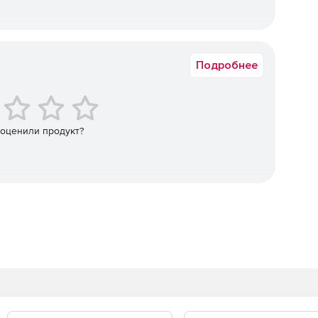
ных устройств и операционных систем. На данный
Подробнее
тиве – для Linux, Android и iOS.
тину в целом, выделять узкие места, намечать
 оценили продукт?
ышать эффективность бизнеса.