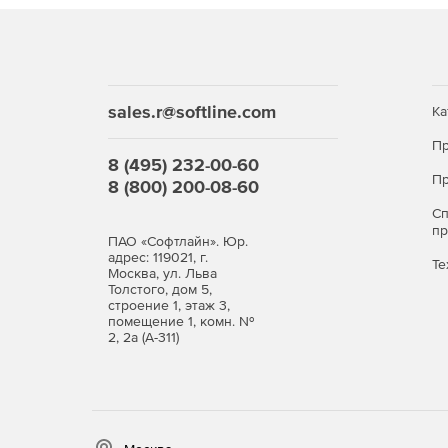
sales.r@softline.com
Ка
Пр
8 (495) 232-00-60
Пр
8 (800) 200-08-60
С
п
ПАО «Софтлайн». Юр.
адрес: 119021, г.
Те
Москва, ул. Льва
Толстого, дом 5,
строение 1, этаж 3,
помещение 1, комн. №
2, 2а (А-311)