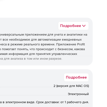
Подробнее
универсальным приложением для учета и аналитики на
ет все необходимое для автоматизации ежедневных
неса в режиме реального времени. Приложение Profit
 помогает понять, что происходит с бизнесом, какова
одимая информация для принятия управленческих
а для анализа в том или ином разрезе.
м окне (опция отключается в настройках) и
Подробнее
новления курсов валют. Пользователь всегда знает,
2 (версия для MAC OS)
Электронный
йлов, записей в журналах и прочих неудобств. Вся
а в электронном виде. Срок доставки: от 1 рабочего дня.
ена и отсортирована в одном месте.