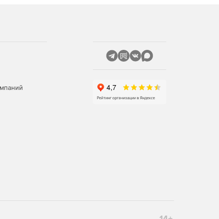
омпаний
14+