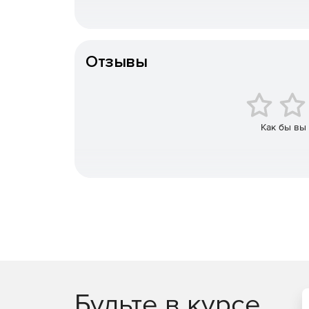
Доступ к данным с разных устройств
Доступна работа с одной базой данных с различ
Отзывы
момент есть версии для Windows и Mac, в перспек
Отчетность
Встроенные типовые отчеты позволят видеть кар
Как бы вы
варианты оптимизации процессов и в целом пов
Будьте в курсе