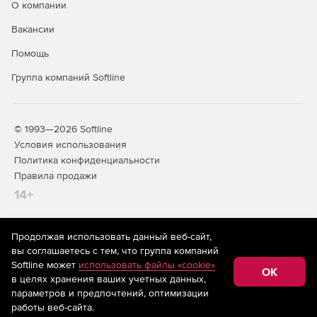
О компании
Вакансии
Помощь
Группа компаний Softline
© 1993—2026 Softline
Условия использования
Политика конфиденциальности
Правила продажи
14+
Продолжая использовать данный веб-сайт,
На информационном ресурсе store.softline.ru применяются
вы соглашаетесь с тем, что группа компаний
рекомендательные технологии
(информационные технологии
Softline может
использовать файлы «cookie»
предоставления информации на основе сбора,
OK
в целях хранения ваших учетных данных,
систематизации и анализа сведений, относящихся к
предпочтениям пользователей сети «Интернет»,
параметров и предпочтений, оптимизации
находящихся на территории Российской Федерации)
работы веб-сайта.