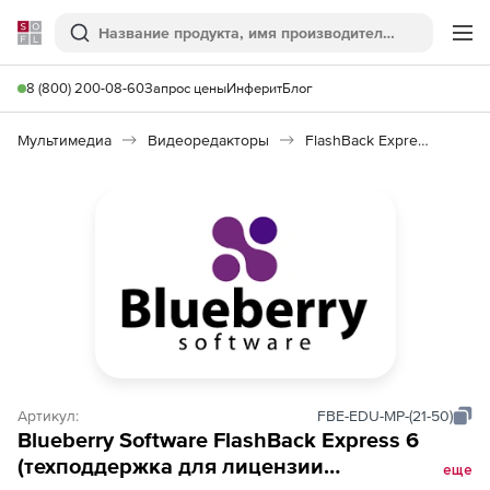
Softline
Поиск
Ме
8 (800) 200-08-60
Запрос цены
Инферит
Блог
Мультимедиа
Видеоредакторы
FlashBack Express 6
Артикул:
FBE-EDU-MP-(21-50)
Blueberry Software FlashBack Express 6
(техподдержка для лицензии
еще