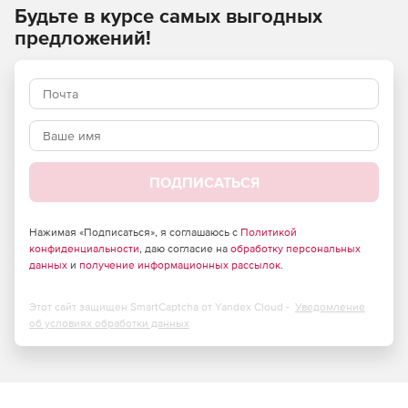
Будьте в курсе самых выгодных
Нет временных ограничений или водяных знаков.
предложений!
Обрезчик видео.
ПОДПИСАТЬСЯ
Нажимая «Подписаться», я соглашаюсь с
Политикой
конфиденциальности
, даю согласие на
обработку персональных
данных
и
получение информационных рассылок
.
Этот сайт защищен SmartCaptcha от Yandex Cloud -
Уведомление
об условиях обработки данных