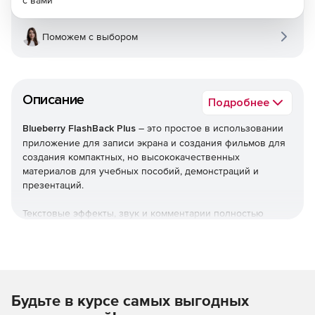
с вами
Поможем с выбором
Описание
Подробнее
Blueberry FlashBack Plus
– это простое в использовании
приложение для записи экрана и создания фильмов для
создания компактных, но высококачественных
материалов для учебных пособий, демонстраций и
презентаций.
Текстовые эффекты, звук и комментарии полностью
поддерживаются FlashBack, а фильмы можно
экспортировать во Flash, QuickTime (H264), WMV, AVI, EXE
и PowerPoint.
FlashBack Plus позволяет пользователям записывать все
Будьте в курсе самых выгодных
или отдельные области экрана своего компьютера. После
захвата эти записи можно воспроизводить,