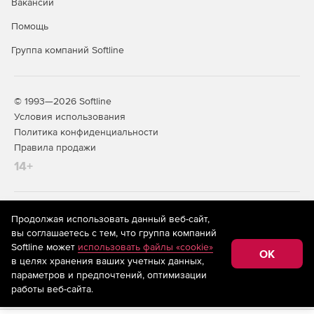
Вакансии
Помощь
Группа компаний Softline
© 1993—2026 Softline
Условия использования
Политика конфиденциальности
Правила продажи
14+
На информационном ресурсе store.softline.ru применяются
Продолжая использовать данный веб-сайт,
рекомендательные технологии
(информационные технологии
вы соглашаетесь с тем, что группа компаний
предоставления информации на основе сбора,
Softline может
использовать файлы «cookie»
систематизации и анализа сведений, относящихся к
OK
в целях хранения ваших учетных данных,
предпочтениям пользователей сети «Интернет»,
находящихся на территории Российской Федерации)
параметров и предпочтений, оптимизации
работы веб-сайта.