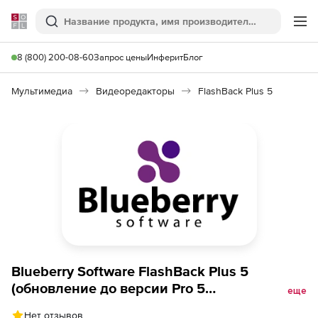
Softline
Поиск
Ме
8 (800) 200-08-60
Запрос цены
Инферит
Блог
Мультимедиа
Видеоредакторы
FlashBack Plus 5
Blueberry Software FlashBack Plus 5
(обновление до версии Pro 5
еще
AcademicEdition),
Нет отзывов