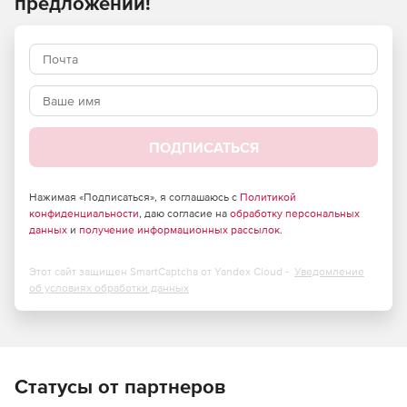
предложений!
редактировать, создавать и публиковать в широком
диапазоне форматов. В отличие от большинства
программ записи экрана, FlashBack использует
специальный драйвер захвата для интеллектуального
обнаружения изменений на экране. Этот метод записи
сводит к минимуму нагрузку на ресурсы ПК во время
записи, обеспечивает кристально чистое качество видео
и обеспечивает небольшой размер файла.
ПОДПИСАТЬСЯ
Нажимая «Подписаться», я соглашаюсь с
Политикой
конфиденциальности
, даю согласие на
обработку персональных
данных
и
получение информационных рассылок
.
Этот сайт защищен SmartCaptcha от Yandex Cloud -
Уведомление
об условиях обработки данных
Статусы от партнеров