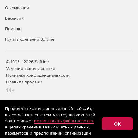
О компании
Вакансии
Помощь
Группа компаний Softline
© 1993—2026 Softline
Условия использования
Политика конфиденциальности
Правила продажи
14+
Продолжая использовать данный веб-сайт,
На информационном ресурсе store.softline.ru применяются
вы соглашаетесь с тем, что группа компаний
рекомендательные технологии
(информационные технологии
Softline может
использовать файлы «cookie»
предоставления информации на основе сбора,
OK
в целях хранения ваших учетных данных,
систематизации и анализа сведений, относящихся к
предпочтениям пользователей сети «Интернет»,
параметров и предпочтений, оптимизации
находящихся на территории Российской Федерации)