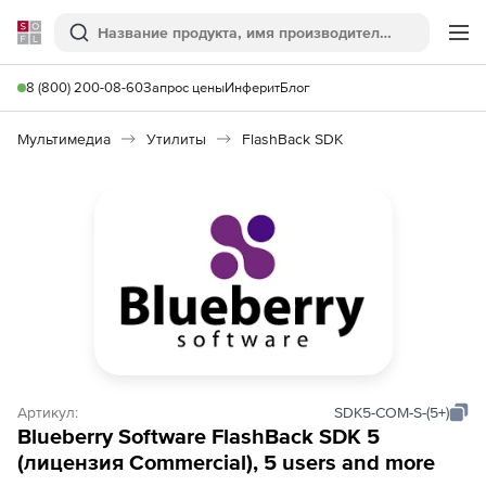
Softline
Поиск
Ме
8 (800) 200-08-60
Запрос цены
Инферит
Блог
Мультимедиа
Утилиты
FlashBack SDK
Артикул:
SDK5-COM-S-(5+)
Blueberry Software FlashBack SDK 5
(лицензия Commercial), 5 users and more