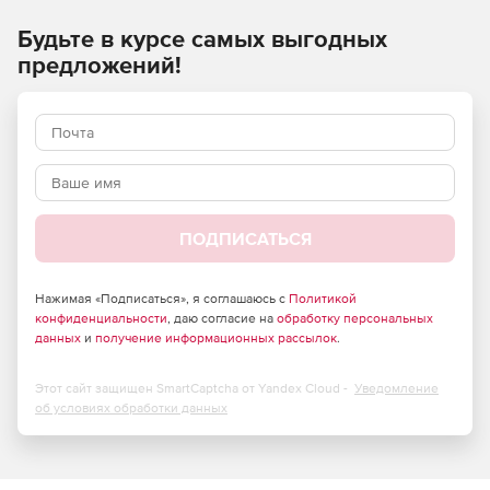
Будьте в курсе самых выгодных
Испытан и протестирован на тысячах ПК. Это тот же код,
который используется в FlashBack Express диктофоне.
предложений!
Высокая производительность
Использует функции аппаратного ускорения на
процессорах Intel, AMD и NVidia для снижения нагрузки
на процессор.
ПОДПИСАТЬСЯ
Нажимая «Подписаться», я соглашаюсь с
Политикой
конфиденциальности
, даю согласие на
обработку персональных
данных
и
получение информационных рассылок
.
Этот сайт защищен SmartCaptcha от Yandex Cloud -
Уведомление
об условиях обработки данных