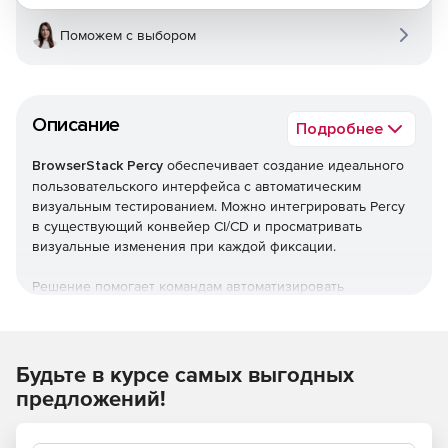
Поможем с выбором
Описание
Подробнее
BrowserStack Percy
обеспечивает создание идеального
пользовательского интерфейса с автоматическим
визуальным тестированием. Можно интегрировать Percy
в существующий конвейер CI/CD и просматривать
визуальные изменения при каждой фиксации.
Решение помогает командам автоматизировать
визуальное тестирование. Продукт делает снимки экрана,
сравнивает их с исходным состоянием и выделяет
визуальные изменения. Благодаря расширенному
визуальному охвату команды могут уверенно
Будьте в курсе самых выгодных
развертывать изменения кода при каждом коммите.
предложений!
Интеграция