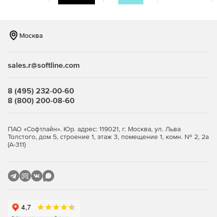
Возможность избежать ложных срабатываний и получать
быстрые детерминированные результаты с помощью
надежного визуального регрессионного тестирования.
Москва
Ускоренный выпуск
sales.r@softline.com
Быстрый выпуск благодаря моментальным снимкам
модели DOM и расширенным возможностям
распараллеливания, предназначенным для выполнения
8 (495) 232-00-60
сложных наборов тестов в масштабе.
8 (800) 200-08-60
Сотрудничество
ПАО «Софтлайн». Юр. адрес: 119021, г. Москва, ул. Льва
Усовершенствование процессов проверки кода и
Толстого, дом 5, строение 1, этаж 3, помещение 1, комн. № 2, 2а
рабочих процессов CI/CD с помощью
(А-311)
автоматизированного визуального тестирования.
Возможность просматривать, сотрудничать и одобрять
моментальные снимки, информируя остальных членов
команды на протяжении всего процесса.