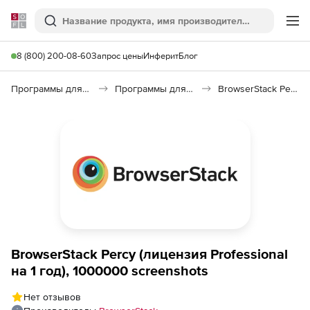
Softline
Поиск
Ме
8 (800) 200-08-60
Запрос цены
Инферит
Блог
Программы для программирования
Программы для разработки ПО
BrowserStack Percy
BrowserStack Percy (лицензия Professional
на 1 год), 1000000 screenshots
Нет отзывов