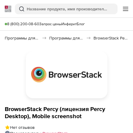
Softline
Поиск
Ме
8 (800) 200-08-60
Запрос цены
Инферит
Блог
Программы для программирования
Программы для разработки ПО
BrowserStack Percy
BrowserStack Percy (лицензия Percy
Desktop), Mobile screenshot
Нет отзывов