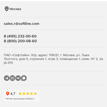
надежного визуального регрессионного тестирования.
Москва
Ускоренный выпуск
sales.r@softline.com
Быстрый выпуск благодаря моментальным снимкам
модели DOM и расширенным возможностям
распараллеливания, предназначенным для выполнения
8 (495) 232-00-60
сложных наборов тестов в масштабе.
8 (800) 200-08-60
Сотрудничество
ПАО «Софтлайн». Юр. адрес: 119021, г. Москва, ул. Льва
Усовершенствование процессов проверки кода и
Толстого, дом 5, строение 1, этаж 3, помещение 1, комн. № 2, 2а
рабочих процессов CI/CD с помощью
(А-311)
автоматизированного визуального тестирования.
Возможность просматривать, сотрудничать и одобрять
моментальные снимки, информируя остальных членов
команды на протяжении всего процесса.