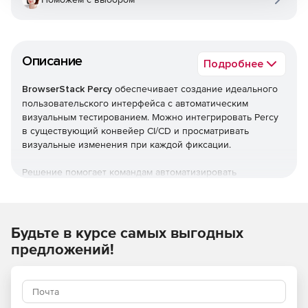
Описание
Подробнее
BrowserStack Percy
обеспечивает создание идеального
пользовательского интерфейса с автоматическим
визуальным тестированием. Можно интегрировать Percy
в существующий конвейер CI/CD и просматривать
визуальные изменения при каждой фиксации.
Решение помогает командам автоматизировать
визуальное тестирование. Продукт делает снимки экрана,
сравнивает их с исходным состоянием и выделяет
визуальные изменения. Благодаря расширенному
визуальному охвату команды могут уверенно
Будьте в курсе самых выгодных
развертывать изменения кода при каждом коммите.
предложений!
Интеграция
Percy добавляет визуальное тестирование к