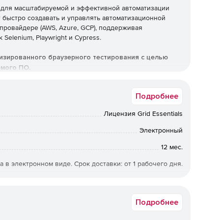
е для масштабируемой и эффективной автоматизации
 быстро создавать и управлять автоматизационной
 провайдере (AWS, Azure, GCP), поддерживая
elenium, Playwright и Cypress.
тизированного браузерного тестирования с целью
емого ПО.
utomate TurboScale
Подробнее
ной сетки (Automation Grid) на выбранном облачном
Лицензия Grid Essentials
ми операционными затратами.
Электронный
отни и тысячи тестов параллельно на различных
12 мес.
я выполнения сборок.
а в электронном виде. Срок доставки: от 1 рабочего дня.
ля стабильности тестов с гарантией чистого
Подробнее
оматические проверки работоспособности,
ь.