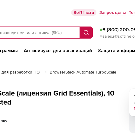
Softline.ru
Запрос цены
Те
8 (800) 200-0
Поиск
sales.r@softline.
ограммы
Антивирусы для организаций
Защита информ
 для разработки ПО
BrowserStack Automate TurboScale
ale (лицензия Grid Essentials), 10
sted
ылку