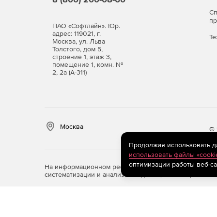
С
п
ПАО «Софтлайн». Юр.
адрес: 119021, г.
Те
Москва, ул. Льва
Толстого, дом 5,
строение 1, этаж 3,
помещение 1, комн. №
2, 2а (А-311)
Москва
© 
Продолжая использовать дан
использовать файлы «cooki
оптимизации работы веб-са
На информационном ресурсе store.softline.ru примен
систематизации и анализа сведений, относящихся к 