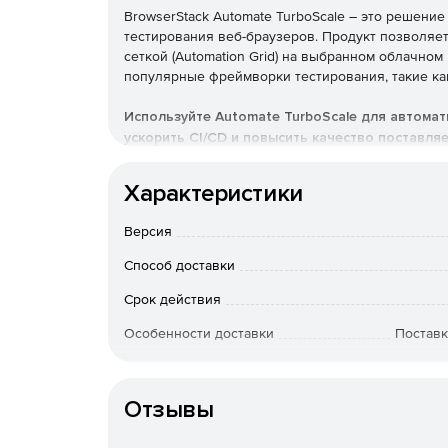
BrowserStack Automate TurboScale – это решени
тестирования веб-браузеров. Продукт позволяет
сеткой (Automation Grid) на выбранном облачном
популярные фреймворки тестирования, такие как S
Используйте Automate TurboScale для автома
ускорить CI/CD и повысить качество поставля
Основные преимущества A
Характеристики
Быстрая и простая настройка автоматизацион
Версия
провайдере (AWS, Azure, GCP) с минимальны
Способ доставки
Масштабируемость: возможность запускать с
Срок действия
браузерах, что значительно сокращает врем
Особенности доставки
Поставк
Использование изолированных контейнеров д
браузерного состояния.
Отзывы
Постоянный мониторинг здоровья сетки, авт
балансировка нагрузки и высокая доступност