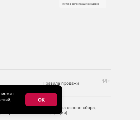
14+
Правила продажи
циальности
e может
OK
ений,
редоставления информации на основе сбора,
рритории Российской Федерации)