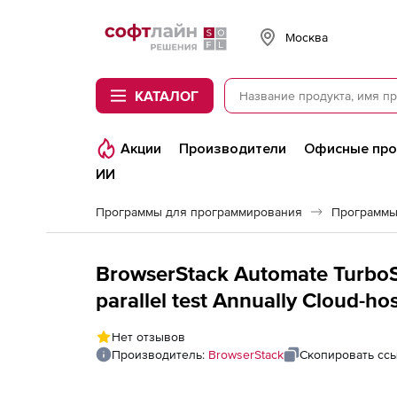
Softline
Москва
КАТАЛОГ
Акции
Производители
Офисные пр
ИИ
Программы для программирования
Программы
BrowserStack Automate TurboSc
parallel test Annually Cloud-ho
Нет отзывов
Производитель:
BrowserStack
Скопировать сс