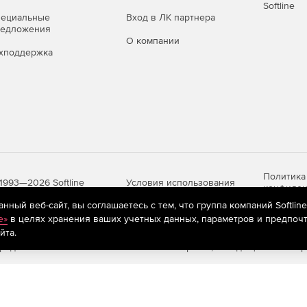
Softline
пециальные
Вход в ЛК партнера
редложения
О компании
хподдержка
Политика
Условия использования
1993—2026 Softline
конфиден
ный веб-сайт, вы соглашаетесь с тем, что группа компаний Softlin
e»
в целях хранения ваших учетных данных, параметров и предпочт
йта.
яются
рекомендательные технологии
(информационные технологии п
предпочтениям пользователей сети «Интернет», находящихся на те