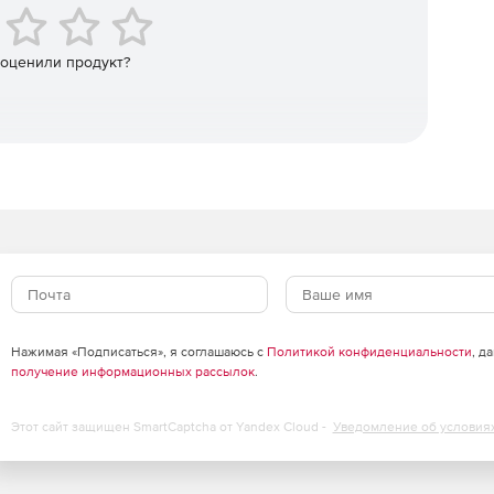
вые логи, интерактивная отладка в реальном времени,
стов, а также AI-аналитика сбоев для ускорения
 оценили продукт?
зеров (CPU, память, разрешение экрана) для
остей.
рого обратного отклика по критически важным тестам.
рками (Selenium, Playwright, Cypress) и браузерами
тестами, анализа метрик и оптимизации
Нажимая «Подписаться», я соглашаюсь с
Политикой конфиденциальности
, д
получение информационных рассылок
.
х команд и проектов с интенсивными нагрузками на
асштабирование и оптимизацию процессов
Этот сайт защищен SmartCaptcha от Yandex Cloud -
Уведомление об условия
ной инфраструктуре с минимальными операционными