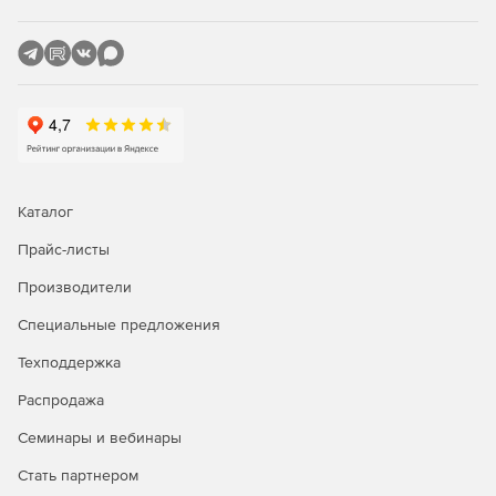
лучше других решений?
Являясь единственным средством фильтрации
информационного наполнения, разработанным
специально для использования на серверах Microsoft,
приложение Burstek WebFilter ISA/TMG сочетает в себе
исключительную функциональность с предельной
легкостью в установке и интуитивно понятным
интерфейсом. Поддержка службы каталогов Active
Каталог
Directory гарантирует тесную интеграцию программы с
сетью Windows, что позволяет избежать многочисленных
Прайс-листы
проблем, связанных с несовместимостью приложений, а
также исключает необходимость в повторной настройке
Производители
большого количества параметров при добавлении или
удалении пользователя.
Специальные предложения
Техподдержка
Своего рода фундаментом Burstek WebFilter ISA/TMG
является технология использования списков URL Control
Распродажа
List. В распоряжении администраторов оказывается
исчерпывающая база данных, в которой представлены
Семинары и вебинары
миллионы интернет-доменов, сгруппированных более
Стать партнером
чем в 50 категорий. Патентованная технология отвечает