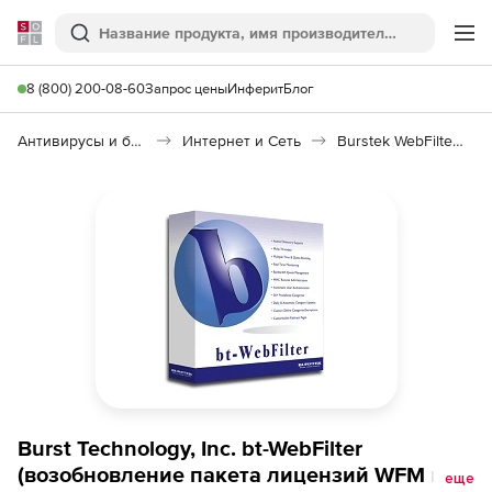
Softline
Поиск
Ме
8 (800) 200-08-60
Запрос цены
Инферит
Блог
Антивирусы и безопасность
Интернет и Сеть
Burstek WebFilter ISA/TMG
Burst Technology, Inc. bt-WebFilter
(возобновление пакета лицензий WFM на 3
еще