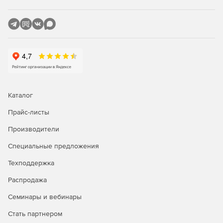
лучше других решений?
Являясь единственным средством фильтрации
информационного наполнения, разработанным
специально для использования на серверах Microsoft,
приложение Burstek WebFilter ISA/TMG сочетает в себе
исключительную функциональность с предельной
легкостью в установке и интуитивно понятным
интерфейсом. Поддержка службы каталогов Active
Каталог
Directory гарантирует тесную интеграцию программы с
сетью Windows, что позволяет избежать многочисленных
Прайс-листы
проблем, связанных с несовместимостью приложений, а
также исключает необходимость в повторной настройке
Производители
большого количества параметров при добавлении или
удалении пользователя.
Специальные предложения
Техподдержка
Своего рода фундаментом Burstek WebFilter ISA/TMG
является технология использования списков URL Control
Распродажа
List. В распоряжении администраторов оказывается
исчерпывающая база данных, в которой представлены
Семинары и вебинары
миллионы интернет-доменов, сгруппированных более
Стать партнером
чем в 50 категорий. Патентованная технология отвечает