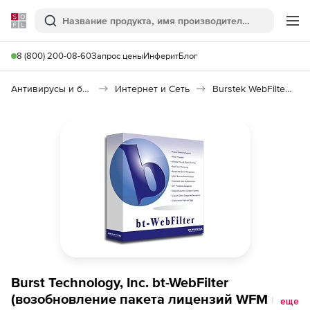
Softline
Поиск
Ме
8 (800) 200-08-60
Запрос цены
Инферит
Блог
Антивирусы и безопасность
Интернет и Сеть
Burstek WebFilter ISA/TMG
Burst Technology, Inc. bt-WebFilter
(возобновление пакета лицензий WFM на 3
еще