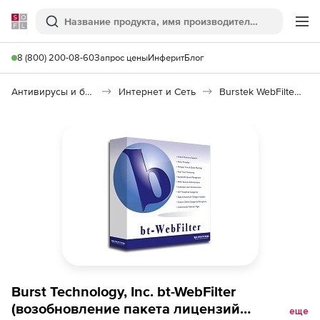
Softline
Поиск
Ме
8 (800) 200-08-60
Запрос цены
Инферит
Блог
Антивирусы и безопасность
Интернет и Сеть
Burstek WebFilter ISA/TMG
Burst Technology, Inc. bt-WebFilter
(возобновление пакета лицензий
еще