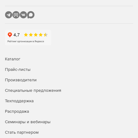
лучше других решений?
Являясь единственным средством фильтрации
информационного наполнения, разработанным
специально для использования на серверах Microsoft,
приложение Burstek WebFilter ISA/TMG сочетает в себе
исключительную функциональность с предельной
легкостью в установке и интуитивно понятным
интерфейсом. Поддержка службы каталогов Active
Каталог
Directory гарантирует тесную интеграцию программы с
сетью Windows, что позволяет избежать многочисленных
Прайс-листы
проблем, связанных с несовместимостью приложений, а
также исключает необходимость в повторной настройке
Производители
большого количества параметров при добавлении или
удалении пользователя.
Специальные предложения
Техподдержка
Своего рода фундаментом Burstek WebFilter ISA/TMG
является технология использования списков URL Control
Распродажа
List. В распоряжении администраторов оказывается
исчерпывающая база данных, в которой представлены
Семинары и вебинары
миллионы интернет-доменов, сгруппированных более
Стать партнером
чем в 50 категорий. Патентованная технология отвечает