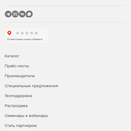
лучше других решений?
Являясь единственным средством фильтрации
информационного наполнения, разработанным
специально для использования на серверах Microsoft,
приложение Burstek WebFilter ISA/TMG сочетает в себе
исключительную функциональность с предельной
легкостью в установке и интуитивно понятным
интерфейсом. Поддержка службы каталогов Active
Каталог
Directory гарантирует тесную интеграцию программы с
сетью Windows, что позволяет избежать многочисленных
Прайс-листы
проблем, связанных с несовместимостью приложений, а
также исключает необходимость в повторной настройке
Производители
большого количества параметров при добавлении или
удалении пользователя.
Специальные предложения
Техподдержка
Своего рода фундаментом Burstek WebFilter ISA/TMG
является технология использования списков URL Control
Распродажа
List. В распоряжении администраторов оказывается
исчерпывающая база данных, в которой представлены
Семинары и вебинары
миллионы интернет-доменов, сгруппированных более
Стать партнером
чем в 50 категорий. Патентованная технология отвечает