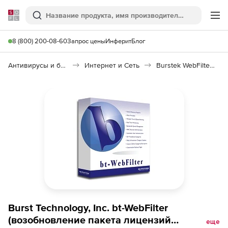
Softline
Поиск
Ме
8 (800) 200-08-60
Запрос цены
Инферит
Блог
Антивирусы и безопасность
Интернет и Сеть
Burstek WebFilter ISA/TMG
Burst Technology, Inc. bt-WebFilter
(возобновление пакета лицензий
еще