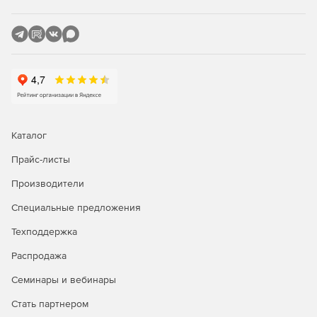
лучше других решений?
Являясь единственным средством фильтрации
информационного наполнения, разработанным
специально для использования на серверах Microsoft,
приложение Burstek WebFilter ISA/TMG сочетает в себе
исключительную функциональность с предельной
легкостью в установке и интуитивно понятным
интерфейсом. Поддержка службы каталогов Active
Каталог
Directory гарантирует тесную интеграцию программы с
сетью Windows, что позволяет избежать многочисленных
Прайс-листы
проблем, связанных с несовместимостью приложений, а
также исключает необходимость в повторной настройке
Производители
большого количества параметров при добавлении или
удалении пользователя.
Специальные предложения
Техподдержка
Своего рода фундаментом Burstek WebFilter ISA/TMG
является технология использования списков URL Control
Распродажа
List. В распоряжении администраторов оказывается
исчерпывающая база данных, в которой представлены
Семинары и вебинары
миллионы интернет-доменов, сгруппированных более
Стать партнером
чем в 50 категорий. Патентованная технология отвечает