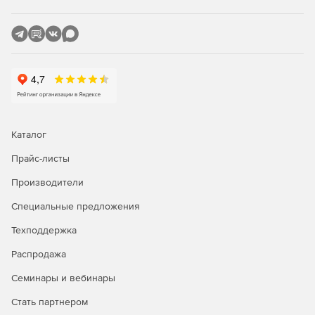
лучше других решений?
Являясь единственным средством фильтрации
информационного наполнения, разработанным
специально для использования на серверах Microsoft,
приложение Burstek WebFilter ISA/TMG сочетает в себе
исключительную функциональность с предельной
легкостью в установке и интуитивно понятным
интерфейсом. Поддержка службы каталогов Active
Каталог
Directory гарантирует тесную интеграцию программы с
сетью Windows, что позволяет избежать многочисленных
Прайс-листы
проблем, связанных с несовместимостью приложений, а
также исключает необходимость в повторной настройке
Производители
большого количества параметров при добавлении или
удалении пользователя.
Специальные предложения
Техподдержка
Своего рода фундаментом Burstek WebFilter ISA/TMG
является технология использования списков URL Control
Распродажа
List. В распоряжении администраторов оказывается
исчерпывающая база данных, в которой представлены
Семинары и вебинары
миллионы интернет-доменов, сгруппированных более
Стать партнером
чем в 50 категорий. Патентованная технология отвечает