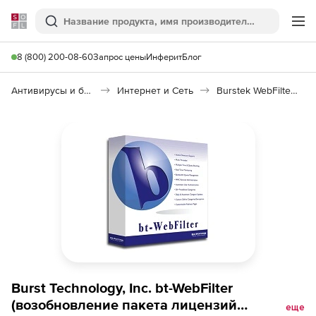
Softline
Поиск
Ме
8 (800) 200-08-60
Запрос цены
Инферит
Блог
Антивирусы и безопасность
Интернет и Сеть
Burstek WebFilter ISA/TMG
Burst Technology, Inc. bt-WebFilter
(возобновление пакета лицензий
еще