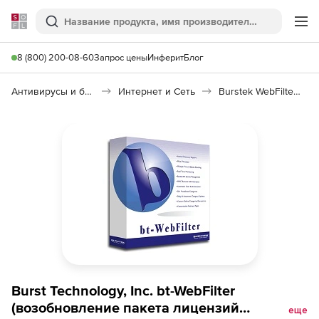
Softline
Поиск
Ме
8 (800) 200-08-60
Запрос цены
Инферит
Блог
Антивирусы и безопасность
Интернет и Сеть
Burstek WebFilter ISA/TMG
Burst Technology, Inc. bt-WebFilter
(возобновление пакета лицензий
еще