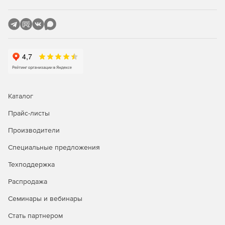
лучше других решений?
Являясь единственным средством фильтрации
информационного наполнения, разработанным
специально для использования на серверах Microsoft,
приложение Burstek WebFilter ISA/TMG сочетает в себе
исключительную функциональность с предельной
легкостью в установке и интуитивно понятным
интерфейсом. Поддержка службы каталогов Active
Каталог
Directory гарантирует тесную интеграцию программы с
сетью Windows, что позволяет избежать многочисленных
Прайс-листы
проблем, связанных с несовместимостью приложений, а
также исключает необходимость в повторной настройке
Производители
большого количества параметров при добавлении или
удалении пользователя.
Специальные предложения
Техподдержка
Своего рода фундаментом Burstek WebFilter ISA/TMG
является технология использования списков URL Control
Распродажа
List. В распоряжении администраторов оказывается
исчерпывающая база данных, в которой представлены
Семинары и вебинары
миллионы интернет-доменов, сгруппированных более
Стать партнером
чем в 50 категорий. Патентованная технология отвечает