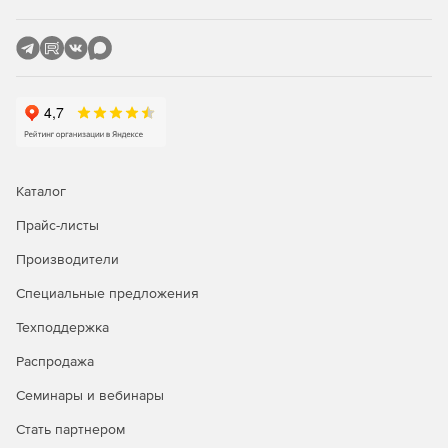
лучше других решений?
Являясь единственным средством фильтрации
информационного наполнения, разработанным
специально для использования на серверах Microsoft,
приложение Burstek WebFilter ISA/TMG сочетает в себе
исключительную функциональность с предельной
легкостью в установке и интуитивно понятным
интерфейсом. Поддержка службы каталогов Active
Каталог
Directory гарантирует тесную интеграцию программы с
сетью Windows, что позволяет избежать многочисленных
Прайс-листы
проблем, связанных с несовместимостью приложений, а
также исключает необходимость в повторной настройке
Производители
большого количества параметров при добавлении или
удалении пользователя.
Специальные предложения
Техподдержка
Своего рода фундаментом Burstek WebFilter ISA/TMG
является технология использования списков URL Control
Распродажа
List. В распоряжении администраторов оказывается
исчерпывающая база данных, в которой представлены
Семинары и вебинары
миллионы интернет-доменов, сгруппированных более
Стать партнером
чем в 50 категорий. Патентованная технология отвечает