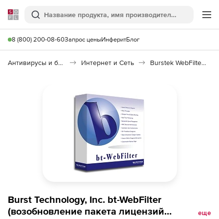
Softline
Поиск
Ме
8 (800) 200-08-60
Запрос цены
Инферит
Блог
Антивирусы и безопасность
Интернет и Сеть
Burstek WebFilter ISA/TMG
Burst Technology, Inc. bt-WebFilter
(возобновление пакета лицензий
еще