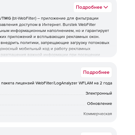
Подробнее
SA/TMG
(bt-WebFilter) – приложение для фильтрации
вления доступом в Интернет. Burstek WebFilter
льным информационным наполнением, но и гарантирует
ских приложений и всплывающих рекламных окон.
 внедрить политики, запрещающие загрузку потоковых
оносный мобильный код и работу рекламных
ь разглашения важной информации при посещении
bFilter ISA/TMG разрабатывалось специально для
збежать многих проблем, возникающих в процессе его
Подробнее
перации выполняются в автоматическом режиме, с
строенных механизмов репликации, удаленного
пакета лицензий WebFilter/LogAnalyzer WFLAM на 2 года
овлений.
Электронный
 состав популярного набора средств защиты от компании
Обновление
Коммерческая
ользоваться вместе или по отдельности.
Английский
пользования консоли Windows MMC. Большинство
ком режиме, позволяя ИТ-персоналу сосредоточить