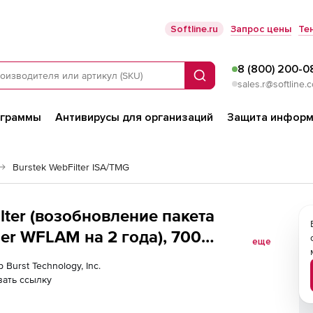
Softline.ru
Запрос цены
Те
8 (800) 200-0
Поиск
sales.r@softline.
ограммы
Антивирусы для организаций
Защита информ
Burstek WebFilter ISA/TMG
Filter (возобновление пакета
er WFLAM на 2 года), 700
еще
 Burst Technology, Inc.
ать ссылку