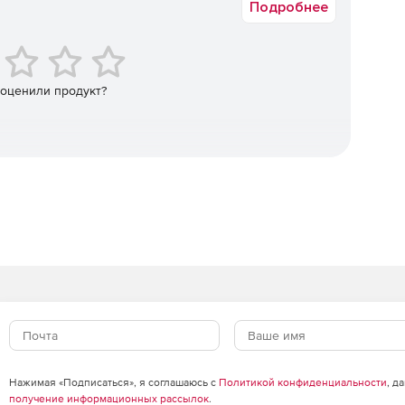
Подробнее
нтеграция со службой каталогов Active Directory
чае добавления нового пользователя, увольнения
еление все необходимые настройки изменяются
 администраторам экономить время и усилия за счет
олненной операции на всех серверах сети. Мониторинг
 оценили продукт?
алу быстро и адекватно отреагировать на угрозу,
сности и исключить вероятность простоя сети.
осещение web-страниц в нерабочих целях.
A/TMG лучше других решений?
нформационного наполнения, разработанным
soft, приложение Burstek WebFilter ISA/TMG сочетает в
льной легкостью в установке и интуитивно понятным
e Directory гарантирует тесную интеграцию программы
очисленных проблем, связанных с несовместимостью
в повторной настройке большого количества
Нажимая «Подписаться», я соглашаюсь с
Политикой конфиденциальности
, д
ователя.
получение информационных рассылок
.