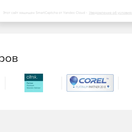
/TMG является технология использования списков URL
Этот сайт защищен SmartCaptcha от Yandex Cloud -
Уведомление об условия
оказывается исчерпывающая база данных, в которой
ппированных более чем в 50 категорий. Патентованная
ние сети Интернет. Программа регистрирует новые
бые изменения, связанные с содержанием страниц, уже
вечает команда экспертов Control List Technicians. Во
ельная группа специалистов анализирует содержимое
но этим сотрудникам предоставляется право
еров
ь установлена в виде подключаемого модуля MS ISA
ельного продукта.
ности
ом и смешанном режимах).
чая категории «Вредоносный код» и «Шпионское ПО»).
аемых в непредусмотренное время суток.