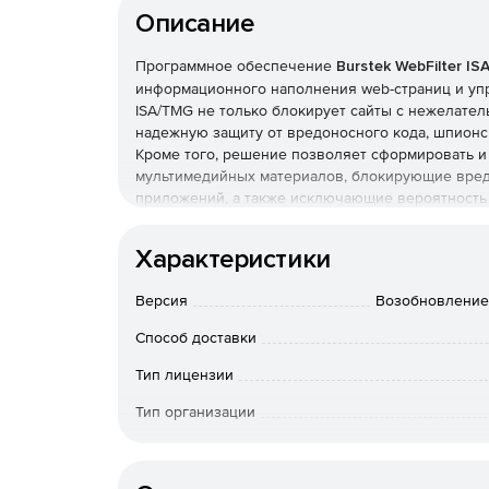
Описание
Программное обеспечение
Burstek WebFilter I
информационного наполнения web-страниц и упра
ISA/TMG не только блокирует сайты с нежелате
надежную защиту от вредоносного кода, шпион
Кроме того, решение позволяет сформировать и
мультимедийных материалов, блокирующие вред
приложений, а также исключающие вероятност
неблагонадежных сайтов. Приложение Burstek We
работы с серверами Microsoft, что позволяет и
Характеристики
интеграции в многоплатформенную среду. Все о
использованием каталогов Active Directory и в
Версия
Возобновление 
управления и автоматизированной загрузки обн
Способ доставки
Приложение Burstek WebFilter ISA/TMG входит в
Burst Technology.
Тип лицензии
Тип организации
Программы, входящие в состав пакета могут исп
Язык интерфейса
Легкость в управлении достигается за счет ис
операций приложение выполняет в автоматичес