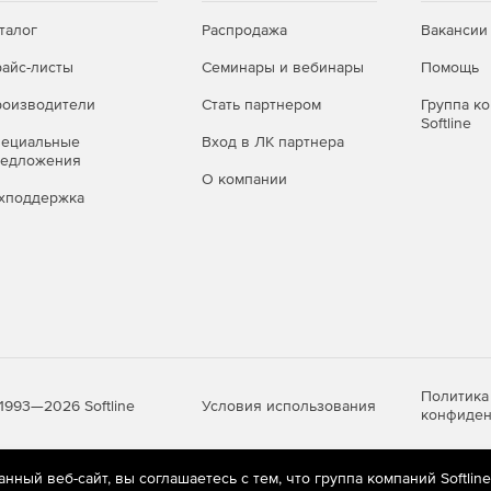
евышения определенного лимита времени.
талог
Распродажа
Вакансии
айс-листы
Семинары и вебинары
Помощь
и.
оизводители
Стать партнером
Группа к
 реального времени.
Softline
пециальные
Вход в ЛК партнера
редложения
ускной способности каналов связи.
О компании
хподдержка
онсоли MMC.
ска категорий.
льных категорий.
Политика
Условия использования
1993—2026 Softline
поддержки многопоточных технологий.
конфиден
ный веб-сайт, вы соглашаетесь с тем, что группа компаний Softlin