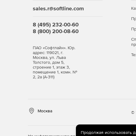
Блокирование попыток доступа в случае пр
sales.r@softline.com
Ка
Пр
Предоставление доступа с учетом дня недел
8 (495) 232-00-60
Пр
8 (800) 200-08-60
Мониторинг работы пользователей в режиме
С
п
Предоставление квот на использование проп
ПАО «Софтлайн». Юр.
адрес: 119021, г.
Те
Москва, ул. Льва
Удаленное администрирование средствами к
Толстого, дом 5,
строение 1, этаж 3,
помещение 1, комн. №
Автоматическая авторизация пользователей.
2, 2а (А-311)
Ежедневное автоматическое обновление спи
Определяемый пользователем список специа
Москва
© 
Максимальная производительность за счет 
Преимущества
Продолжая использовать дан