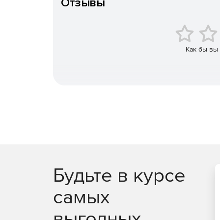
Отзывы
свое внимание на решении более важных задач. И
упрощает процесс настройки параметров. В слу
сотрудника или его перевода в другое подразд
автоматически. Механизмы репликации позволят
автоматического многократного повторения вып
Как бы вы
в режиме реального времени позволит ИТ-персон
ликвидировать уязвимые места в системе безопа
Управление квотами
Администраторы смогут гибко контролировать п
Чем Burstek WebFilter IS
Являясь единственным средством фильтрации и
специально для использования на серверах Micro
Будьте в курсе
себе исключительную функциональность с преде
интерфейсом. Поддержка службы каталогов Activ
самых
с сетью Windows, что позволяет избежать мног
приложений, а также исключает необходимость 
выгодных
параметров при добавлении или удалении польз