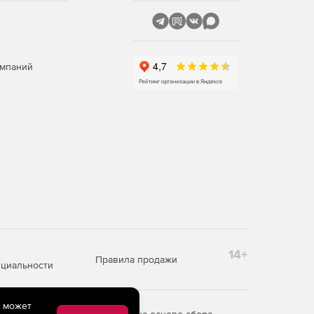
омпаний
14+
Правила продажи
циальности
e может