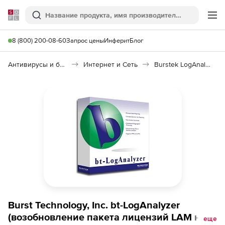
Softline
Поиск
Ме
8 (800) 200-08-60
Запрос цены
Инферит
Блог
Антивирусы и безопасность
Интернет и Сеть
Burstek LogAnalyzer
Burst Technology, Inc. bt-LogAnalyzer
(возобновление пакета лицензий LAM на 3
еще