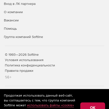
Вход в ЛК партнера
совместимых с конкретной платформой.
О компании
Burstek LogAnalyzer предоставляет возможность
генерирования подробных отчетов на уровне всего
Вакансии
преприятия, подразделения, организационной единицы
Помощь
или отдельного пользователя:
Группа компаний Softline
Итоговый отчет о работе предприятия.
Итоговый отчет для руководства.
© 1993—2026 Softline
Отчет по результатам анализа риска.
Условия использования
Политика конфиденциальности
Отчет по результатам аудита пользователей.
Правила продажи
14+
Итоговый отчет о юридической ответственности.
На информационном ресурсе store.softline.ru применяются
Продолжая использовать данный веб-сайт,
рекомендательные технологии
(информационные технологии
вы соглашаетесь с тем, что группа компаний
предоставления информации на основе сбора,
Softline может
использовать файлы «cookie»
систематизации и анализа сведений, относящихся к
OK