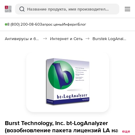
Softline
Поиск
Ме
8 (800) 200-08-60
Запрос цены
Инферит
Блог
Антивирусы и безопасность
Интернет и Сеть
Burstek LogAnalyzer
Burst Technology, Inc. bt-LogAnalyzer
(возобновление пакета лицензий LA на 1
еще