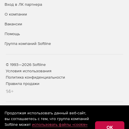
Вход в ЛК партнера
совместимых с конкретной платформой.
О компании
Burstek LogAnalyzer предоставляет возможность
генерирования подробных отчетов на уровне всего
Вакансии
преприятия, подразделения, организационной единицы
Помощь
или отдельного пользователя:
Группа компаний Softline
Итоговый отчет о работе предприятия.
Итоговый отчет для руководства.
© 1993—2026 Softline
Отчет по результатам анализа риска.
Условия использования
Политика конфиденциальности
Отчет по результатам аудита пользователей.
Правила продажи
14+
Итоговый отчет о юридической ответственности.
На информационном ресурсе store.softline.ru применяются
Продолжая использовать данный веб-сайт,
рекомендательные технологии
(информационные технологии
вы соглашаетесь с тем, что группа компаний
предоставления информации на основе сбора,
Softline может
использовать файлы «cookie»
систематизации и анализа сведений, относящихся к
OK