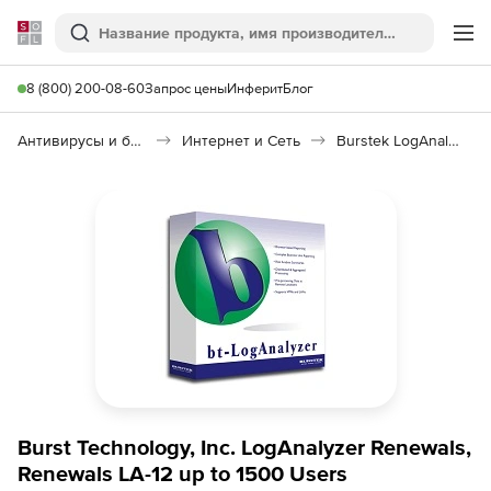
Softline
Поиск
Ме
8 (800) 200-08-60
Запрос цены
Инферит
Блог
Антивирусы и безопасность
Интернет и Сеть
Burstek LogAnalyzer
Burst Technology, Inc. LogAnalyzer Renewals,
Renewals LA-12 up to 1500 Users