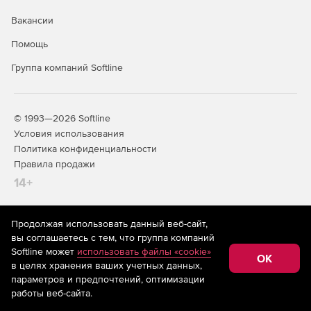
Burstek LogAnalyzer предоставляет возможность
генерирования подробных отчетов на уровне всего
Вакансии
преприятия, подразделения, организационной единицы
Помощь
или отдельного пользователя:
Группа компаний Softline
Итоговый отчет о работе предприятия.
Итоговый отчет для руководства.
© 1993—2026 Softline
Отчет по результатам анализа риска.
Условия использования
Политика конфиденциальности
Отчет по результатам аудита пользователей.
Правила продажи
14+
Итоговый отчет о юридической ответственности.
Продолжая использовать данный веб-сайт,
На информационном ресурсе store.softline.ru применяются
вы соглашаетесь с тем, что группа компаний
рекомендательные технологии
(информационные технологии
Softline может
использовать файлы «cookie»
предоставления информации на основе сбора,
OK
в целях хранения ваших учетных данных,
систематизации и анализа сведений, относящихся к
предпочтениям пользователей сети «Интернет»,
параметров и предпочтений, оптимизации
находящихся на территории Российской Федерации)
работы веб-сайта.