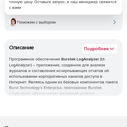
точную цену. Оставьте запрос, и наш менеджер свяжется
с вами
Поможем с выбором
Описание
Подробнее
Программное обеспечение
Burstek LogAnalyzer
(bt-
LogAnalyzer) – приложение, созданное для анализа
журналов и составления исчерпывающих отчетов об
использовании корпоративных каналов доступа в
Интернет. Являясь одним из базовых компонентов пакета
Burst Technology’s Enterprise, приложение Burstek
LogAnalyzer обеспечивает желаемый уровень
безопасности и предлагает аналитические инструменты,
которые позволят принимать обоснованные решения,
связанные с развертыванием, эксплуатацией и защитой
корпоративных систем. Burstek LogAnalyzer считывает из
журналов информацию обо всех случаях отправки