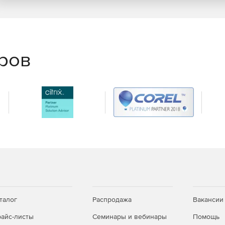
(KPI) и их визуализация на дашбордах.
гией:
зателей с декомпозицией целей на уровни
еров
роцессами и KPI;
дикаторов и графиков.
ми:
;
, CRM и другими корпоративными приложениями;
ми базами данных.
талог
Распродажа
Вакансии
айс-листы
Семинары и вебинары
Помощь