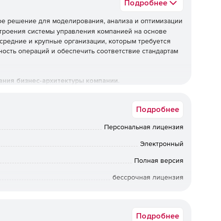
Подробнее
ое решение для моделирования, анализа и оптимизации
строения системы управления компанией на основе
 средние и крупные организации, которым требуется
ность операций и обеспечить соответствие стандартам
ания бизнес-архитектуры компании.
ые возможности
Подробнее
Персональная лицензия
цессов
Электронный
Полная версия
2.0, EPC, блок‑схемы;
бессрочная лицензия
мощью интуитивно понятного графического редактора;
Коммерческая
в с детализацией до уровня операций;
Подробнее