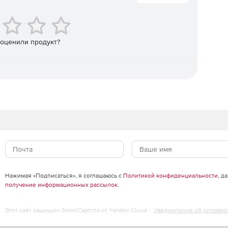
ментов и показателей для каждого процесса.
ция
 оценили продукт?
ющей документации (регламенты процессов,
зделениях);
d, MS Excel, PDF;
 версионностью и контролем изменений.
, стоимости, загрузки ресурсов;
Нажимая «Подписаться», я соглашаюсь с
Политикой конфиденциальности
, д
й;
получение информационных рассылок
.
фективности изменений до их внедрения;
Этот сайт защищен SmartCaptcha от Yandex Cloud -
Уведомление об условия