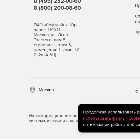
8 (495) 232-00-60
Пр
8 (800) 200-08-60
многопользовательский режим с разграничен
С
п
ПАО «Софтлайн». Юр.
инструменты для рецензирования и согласов
адрес: 119021, г.
Те
Москва, ул. Льва
Толстого, дом 5,
журнал изменений для отслеживания истори
строение 1, этаж 3,
помещение 1, комн. №
2, 2а (А-311)
Ключевые преимущества Bus
Универсальность. Подходит для компаний раз
госучреждения.
Москва
© 
Соответствие стандартам. Поддерживает требо
методологий.
Наглядность. Графические модели делают и
Продолжая использовать дан
На информационном ресурсе store.softline.ru примен
использовать файлы «cooki
систематизации и анализа сведений, относящихся к 
оптимизации работы веб-са
Автоматизация. Сокращает время на подгото
шаблонов и алгоритмов.