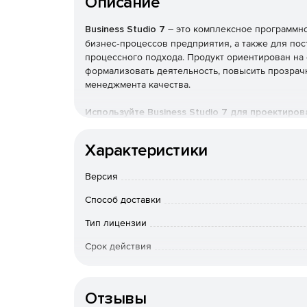
Описание
Business Studio 7
– это комплексное программн
бизнес‑процессов предприятия, а также для по
процессного подхода. Продукт ориентирован на
формализовать деятельность, повысить прозрач
менеджмента качества.
Используйте Business Studio 7 для проектиров
Основные функциональн
Характеристики
Версия
Моделирование бизнес‑про
Способ доставки
Тип лицензии
поддержка популярных нотаций: IDEF0, BPMN 
Срок действия
визуальное проектирование процессов с по
Тип организации
создание иерархической структуры процессо
Отзывы