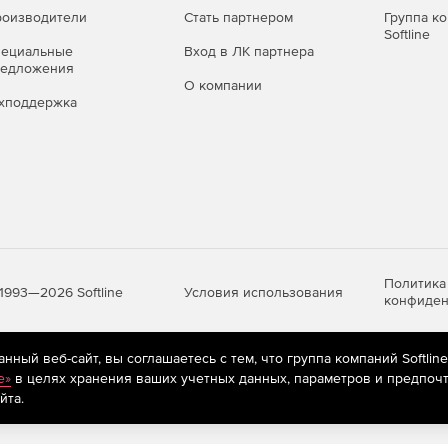
оизводители
Стать партнером
Группа к
Softline
ием прав доступа;
пециальные
Вход в ЛК партнера
редложения
О компании
ания моделей и документов;
хподдержка
и редактирования.
iness Studio 7
ных отраслей: производство, торговля, услуги,
Политика
Условия использования
1993—2026 Softline
вания ISO 9001, CMMI, Lean, Six Sigma и других
конфиден
нформацию доступной для всех уровней управления.
ный веб-сайт, вы соглашаетесь с тем, что группа компаний Softlin
яются
рекомендательные технологии
(информационные технологии п
e»
в целях хранения ваших учетных данных, параметров и предпочт
предпочтениям пользователей сети «Интернет», находящихся на те
йта.
вку документации и анализ за счёт встроенных