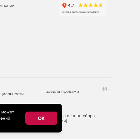
омпаний
14+
Правила продажи
циальности
e может
редоставления информации на основе сбора,
OK
ений,
рритории Российской Федерации)