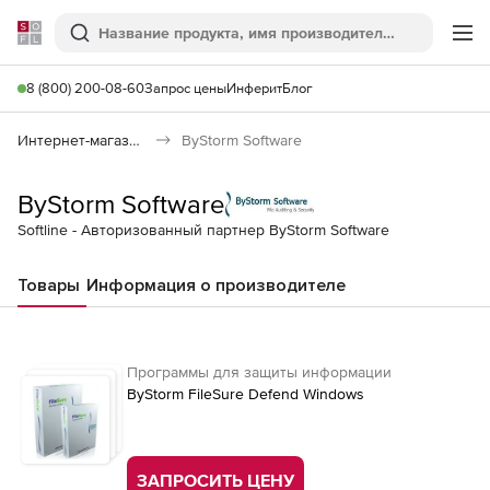
Softline
Поиск
Ме
8 (800) 200-08-60
Запрос цены
Инферит
Блог
Интернет-магазин
ByStorm Software
ByStorm Software
Softline - Авторизованный партнер ByStorm Software
Товары
Информация о производителе
Программы для защиты информации
ByStorm FileSure Defend Windows
ЗАПРОСИТЬ ЦЕНУ