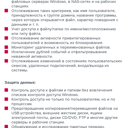
файловых серверах Windows, в NAS-сетях и на рабочих
станциях.
Отслеживание таких критериев, как имя пользователя,
принадлежность к группе домена, название программы,
через которую открывается файл, характер поведения с
данными и т. п.
Учет доступа к файлу/папке по имени/местоположению
или типу файла.
Отслеживание активности привилегированных
пользователей и возможность их блокирования.
Мониторинг удаленных и переименованных файлов.
Исключение дублей событий и отфильтровывание
неважной активности.
Отслеживание изменений в состояниях пользовательских
сеансов, удаленных подключений, входа/выхода из
системы.
Защита данных:
Контроль доступа к файлам и папкам без вовлечения
списков контроля доступа Windows.
Контроль доступа не только по пользователям, но и по
процессам.
Предотвращение копирования/перемещения файлов на
USB-устройства, внешние жесткие диски, ящики
электронной почты, диски CD/DVD, FTP и многие другие
серверы и рабочие станции.
Обнаружение и исследование пакетных передач.