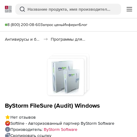
Softline
Поиск
Ме
8 (800) 200-08-60
Запрос цены
Инферит
Блог
Антивирусы и безопасность
Программы для защиты информации
ByStorm FileSure (Audit) Windows
Нет отзывов
Softline - Авторизованный партнер ByStorm Software
Производитель:
ByStorm Software
Скопировать ссылку