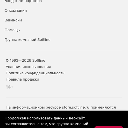
Вход в ЛК партнера
О компании
Вакансии
Помощь
Группа компаний Softline
© 1993—2026 Softline
Условия использования
Политика конфиденциальности
Правила продажи
14+
На информационном ресурсе store.softline.ru применяются
рекомендательные технологии
(информационные технологии
предоставления информации на основе сбора,
Продолжая использовать данный веб-сайт,
систематизации и анализа сведений, относящихся к
вы соглашаетесь с тем, что группа компаний
предпочтениям пользователей сети «Интернет»,