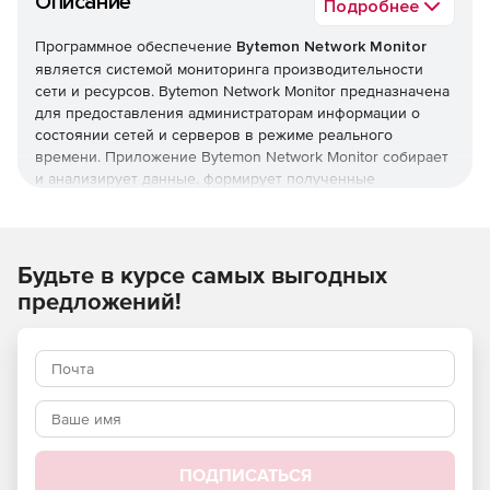
Описание
Подробнее
Программное обеспечение
Bytemon Network Monitor
является системой мониторинга производительности
сети и ресурсов. Bytemon Network Monitor предназначена
для предоставления администраторам информации о
состоянии сетей и серверов в режиме реального
времени. Приложение Bytemon Network Monitor собирает
и анализирует данные, формирует полученные
результаты в виде графиков и отчетов. Благодаря
Bytemon Network Monitor компании получают
возможность планирования ресурсов и реализации
других административных целей.
Будьте в курсе самых выгодных
предложений!
Программа Bytemon Network Monitor применяется для
проверки работоспособности и используемости
ресурсов, получения всех видов данных
производительности, в частности, параметров
производительности сетей (используемости пропускной
способности и протоколов), производительности системы
(загрузки памяти и центрального процессора), сетевой
задержки доступа к удаленным устройствам и серверам.
ПОДПИСАТЬСЯ