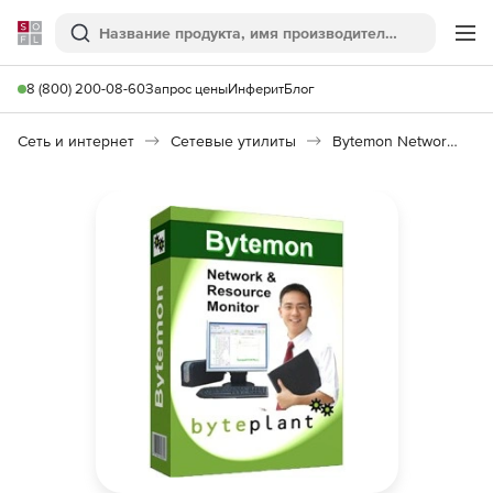
Softline
Поиск
Ме
8 (800) 200-08-60
Запрос цены
Инферит
Блог
Сеть и интернет
Сетевые утилиты
Bytemon Network Monitor