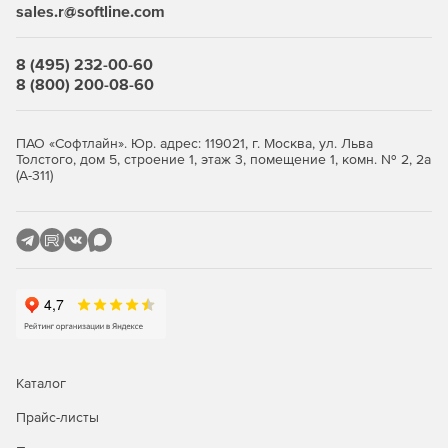
sales.r@softline.com
Мониторинг доступности и задержек. Выполняется
проверка сетевого соединения с удаленными
8 (495) 232-00-60
устройствами и серверами.
8 (800) 200-08-60
ПАО «Софтлайн». Юр. адрес: 119021, г. Москва, ул. Льва
Bytemon поддерживает следующие протоколы и
Толстого, дом 5, строение 1, этаж 3, помещение 1, комн. № 2, 2а
методы сбора данных ресурсов:
(А-311)
Протокол простого управления сетями (SNMP).
Программа может собирать данные со всех видов
устройств, поддерживающих SNMP версий 1, 2 и 3.
Данные SNMP заключают информацию о сетевом
трафике, нагрузках процессора, температуре
окружающей среды, емкости диска и т.п. В процессе
мониторинга Bytemon учитывает изменение индексов
сетевого интерфейса.
Каталог
Захват и фильтрация сетевых пакетов (WinPcap).
Захват пакетов предназначен для анализа пакетных
Прайс-листы
данных, проходящих через один или несколько