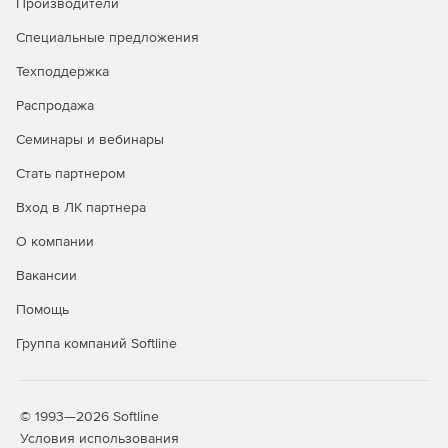
Производители
сетевых интерфейсов компьютера. Это обеспечивает
детальный мониторинг сетевого трафика. Bytemon
Специальные предложения
использует соответствующую отраслевым стандартам
библиотеку WinPcap.
Техподдержка
Распродажа
Инструментарий управления Windows (WMI).
Программа распознает запросы WMI для сбора
Семинары и вебинары
сведений о производительности операционных
систем. Хотя данные, использующие WMI доступны и
Стать партнером
через SNMP, образцы запросов WMI выводятся в
более короткие временные интервалы и
Вход в ЛК партнера
предоставляют информацию в режиме реального
О компании
времени.
Вакансии
Настройка источников данных. Пользователи могут
помещать числовые данные из произвольных
Помощь
источников в базу данных Bytemon и затем
Группа компаний Softline
формировать из импортированной информации
графики и отчеты.
© 1993—2026 Softline
Условия использования