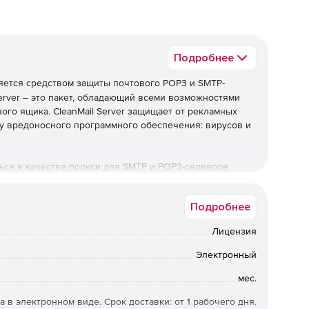
Подробнее
ется средством защиты почтового POP3 и SMTP-
Server – это пакет, обладающий всеми возможностями
го ящика. CleanMail Server защищает от рекламных
у вредоносного программного обеспечения: вирусов и
ься в качестве прокси для SMTP и POP3-серверов,
 ограничивать SMTP-трафик, обеспечивать поддержку
ется с Active Directory.
Подробнее
Лицензия
кий набор различных антиспам-фильтов и
Электронный
n для удаления рекламных сообщений. Встроенная
помощью входящих спам-писем.
мес.
а в электронном виде. Срок доставки: от 1 рабочего дня.
т пакет Clam Anti-Virus и дополнительно поддерживает