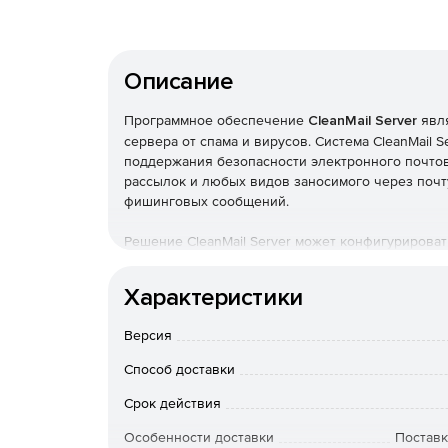
Описание
Программное обеспечение
CleanMail Server
явля
сервера от спама и вирусов. Система CleanMail 
поддержания безопасности электронного почтово
рассылок и любых видов заносимого через почт
фишинговых сообщений.
Решение CleanMail Server может конфигурироват
адаптировать протокол POP3 к протоколу SMTP,
множества прокси и доменов. Программа интегриру
Характеристики
Основные возможности CleanMail Server:
Версия
Защита от спама. CleanMail предлагает широ
Способ доставки
взаимодействует с программой SpamAssassi
ловушка автоматически обучает фильтры с 
Срок действия
Особенности доставки
Поставк
Отражение вирусных атак. Программа содержи