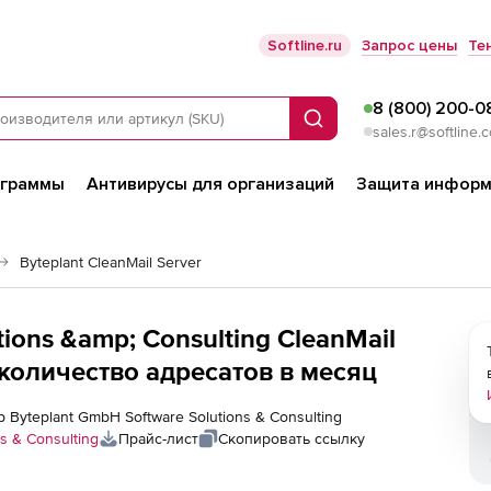
Softline.ru
Запрос цены
Те
8 (800) 200-0
Поиск
sales.r@softline.
ограммы
Антивирусы для организаций
Защита информ
Byteplant CleanMail Server
ions &amp; Consulting CleanMail
 количество адресатов в месяц
 Byteplant GmbH Software Solutions & Consulting
s & Consulting
Прайс-лист
Скопировать ссылку