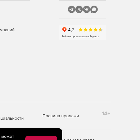
омпаний
14+
Правила продажи
циальности
e может