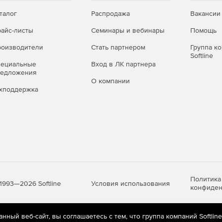
ами, поддерживающими протокол POP3: Microsoft
талог
Распродажа
Вакансии
айс-листы
Семинары и вебинары
Помощь
ает комплексную защиту почтовых серверов от
ишинговых и рекламных сообщений. Версия доступна
оизводители
Стать партнером
Группа к
ющих платформах. CleanMail Hosted Email Security не
Softline
ронных почтовых ящиков компании-клиента выполняется
пециальные
Вход в ЛК партнера
редложения
О компании
хподдержка
Политика
Условия использования
1993—2026 Softline
конфиден
ный веб-сайт, вы соглашаетесь с тем, что группа компаний Softlin