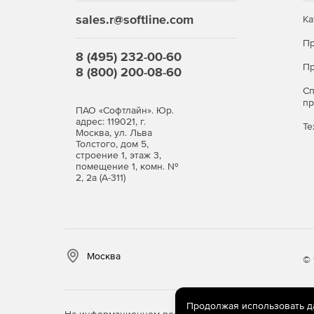
использоваться с любыми почтовыми клиент
Outlook и Outlook Express.
sales.r@softline.com
Ка
Пр
CleanMail Hosted Email Security – обеспечив
8 (495) 232-00-60
вредоносного программного обеспечения, ф
Пр
8 (800) 200-08-60
на любых почтовых серверах и всех существу
требует установки, поскольку защита элект
С
удаленно через сеть.
п
ПАО «Софтлайн». Юр.
адрес: 119021, г.
Те
Москва, ул. Льва
Толстого, дом 5,
строение 1, этаж 3,
помещение 1, комн. №
2, 2а (А-311)
Москва
© 
Продолжая использовать дан