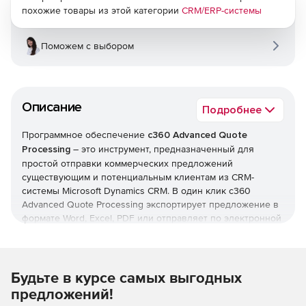
похожие товары из этой категории
CRM/ERP-системы
Поможем с выбором
Описание
Подробнее
Программное обеспечение
c360 Advanced Quote
Processing
– это инструмент, предназначенный для
простой отправки коммерческих предложений
существующим и потенциальным клиентам из CRM-
системы Microsoft Dynamics CRM. В один клик c360
Advanced Quote Processing экспортирует предложение в
формате Word, Excel, PDF или отправляет по электронной
почте. Пользователи могут легко вносить в файлы
изменения и сохранять их без потери оригинала
предложения.
Будьте в курсе самых выгодных
c360 Advanced Quote Processing включает в себя
предложений!
удобные инструменты настройки коммерческих