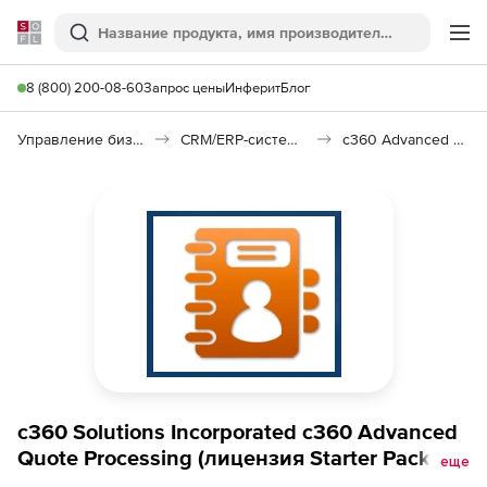
Softline
Поиск
Ме
8 (800) 200-08-60
Запрос цены
Инферит
Блог
Управление бизнесом, CRM/ERP
CRM/ERP-системы
c360 Advanced Quote Processing
c360 Solutions Incorporated c360 Advanced
Quote Processing (лицензия Starter Pack),
еще
версия 2011-2016