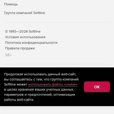
Помощь
Группа компаний Softline
© 1993—2026 Softline
Условия использования
Политика конфиденциальности
Правила продажи
14+
На информационном ресурсе store.softline.ru применяются
Продолжая использовать данный веб-сайт,
рекомендательные технологии
(информационные технологии
вы соглашаетесь с тем, что группа компаний
предоставления информации на основе сбора,
Softline может
использовать файлы «cookie»
систематизации и анализа сведений, относящихся к
OK
в целях хранения ваших учетных данных,
предпочтениям пользователей сети «Интернет»,
находящихся на территории Российской Федерации)
параметров и предпочтений, оптимизации
работы веб-сайта.