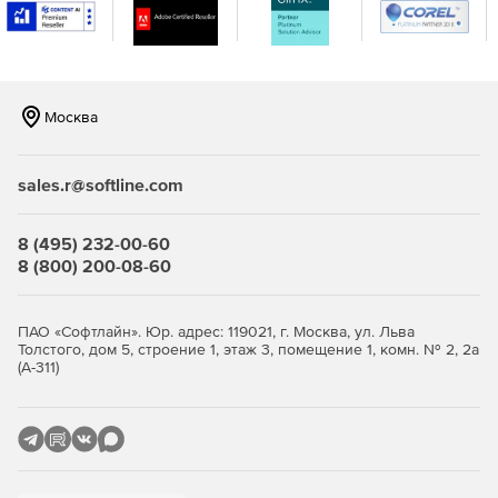
или факсу в один клик.
Отправка предложений в форматы PDF, Excel.
Расчет размер маржи и скидок.
Москва
Возможность изменять стоимость элементов.
Возможность копировать заказы и коммерческие
sales.r@softline.com
предложения из одного аккаунта/контакта в другой.
8 (495) 232-00-60
Конвертация предложений в заказы.
8 (800) 200-08-60
Печать печатать этикетки отгрузки, упаковочные
ярлыки и документацию доставки напрямую из
ПАО «Софтлайн». Юр. адрес: 119021, г. Москва, ул. Льва
Microsoft Dynamics CRM.
Толстого, дом 5, строение 1, этаж 3, помещение 1, комн. № 2, 2а
(А-311)