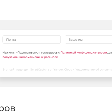
Нажимая «Подписаться», я соглашаюсь с
Политикой конфиденциальности
, д
получение информационных рассылок
.
Этот сайт защищен SmartCaptcha от Yandex Cloud -
Уведомление об условия
еров