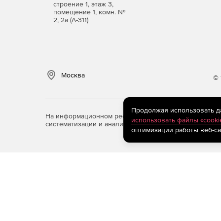
строение 1, этаж 3,
помещение 1, комн. №
2, 2а (А-311)
Москва
© 
Продолжая использовать дан
На информационном ресурсе store.softline.ru примен
использовать файлы «cooki
систематизации и анализа сведений, относящихся к 
оптимизации работы веб-са