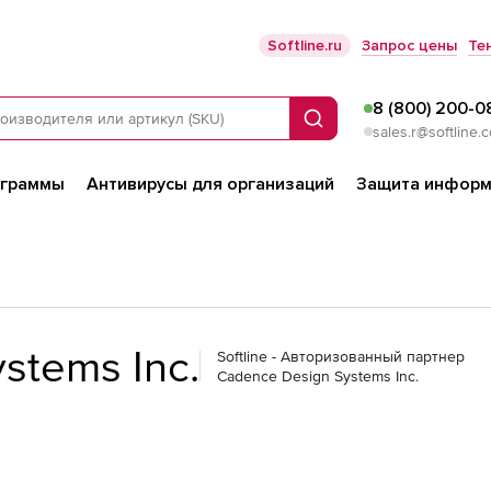
Softline.ru
Запрос цены
Те
8 (800) 200-0
Поиск
sales.r@softline.
ограммы
Антивирусы для организаций
Защита информ
stems Inc.
Softline - Авторизованный партнер
Cadence Design Systems Inc.