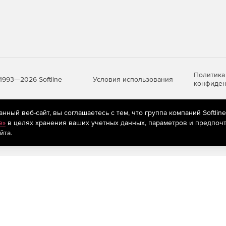
Политика
Условия использования
1993—2026 Softline
конфиден
ный веб-сайт, вы соглашаетесь с тем, что группа компаний Softlin
яются
рекомендательные технологии
(информационные технологии п
e»
в целях хранения ваших учетных данных, параметров и предпочт
предпочтениям пользователей сети «Интернет», находящихся на те
йта.