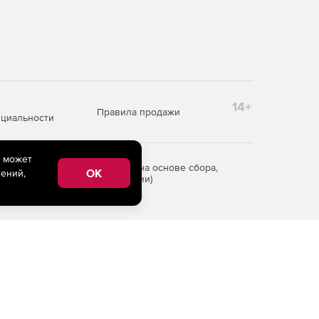
14+
Правила продажи
циальности
e может
редоставления информации на основе сбора,
OK
ений,
рритории Российской Федерации)