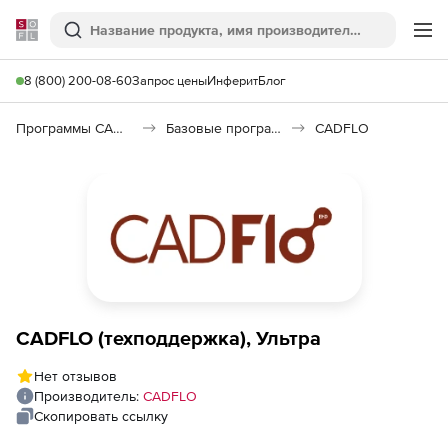
Softline
Поиск
Ме
8 (800) 200-08-60
Запрос цены
Инферит
Блог
Программы САПР и ГИС
Базовые программы
CADFLO
CADFLO (техподдержка), Ультра
Нет отзывов
Производитель:
CADFLO
Скопировать ссылку