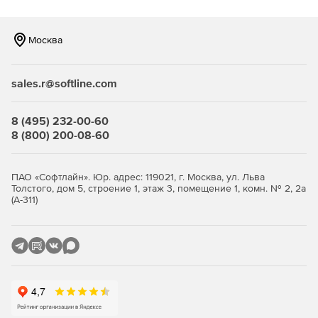
CADFLO имеет богатый инструментарий для
выполнения теплового и мультифизичного анализа
Москва
электронных компонентов, печатных плат и
электронных и электротехнических устройств и
систем.
sales.r@softline.com
CADFLO позволяет проводить 1D‑3D косимуляцию
совместно с продуктами одномерного системного
8 (495) 232-00-60
анализа FloMaster и Amesim.
8 (800) 200-08-60
CADFLO позволяет задействовать для параллельных
вычислений неограниченное число ядер процессора
ПАО «Софтлайн». Юр. адрес: 119021, г. Москва, ул. Льва
на рабочей станции и на одном узле вычислительного
Толстого, дом 5, строение 1, этаж 3, помещение 1, комн. № 2, 2а
кластера.
(А-311)