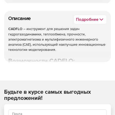
Описание
Подробнее
CADFLO
– инструмент для решения задач
гидрогазодинамики, теплообмена, прочности,
электромагнетизма и мультифизичного инженерного
анализа (CAE), использующий наилучшие инновационные
технологии моделирования.
Возможности СADFLO:
Интеграция с CAD и MCAD системами, что позволяет
инженеру проводить расчеты, используя
геометрические 3D-модели, построенные в
отечественных и зарубежных САПР.
Будьте в курсе самых выгодных
Автоматическое построение КЭ сетки CADFLO
предложений!
позволяет создавать сетку для твердотельных и
жидкостных подобластей. Инженер имеет полный
доступ к настройкам построения сетки.