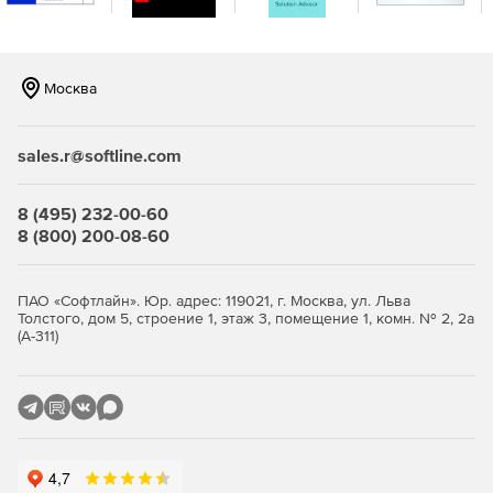
конструкций и исследуемых режимов.
CADFLO имеет богатый инструментарий для
выполнения теплового и мультифизичного анализа
Москва
электронных компонентов, печатных плат и
электронных и электротехнических устройств и
систем.
sales.r@softline.com
CADFLO позволяет проводить 1D‑3D косимуляцию
совместно с продуктами одномерного системного
8 (495) 232-00-60
анализа FloMaster и Amesim.
8 (800) 200-08-60
CADFLO позволяет задействовать для параллельных
вычислений неограниченное число ядер процессора
ПАО «Софтлайн». Юр. адрес: 119021, г. Москва, ул. Льва
на рабочей станции и на одном узле вычислительного
Толстого, дом 5, строение 1, этаж 3, помещение 1, комн. № 2, 2а
кластера.
(А-311)