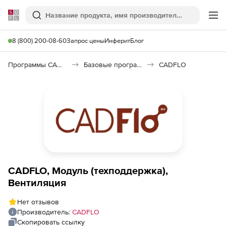
Softline
Поиск
Ме
8 (800) 200-08-60
Запрос цены
Инферит
Блог
Программы САПР и ГИС
Базовые программы
CADFLO
CADFLO, Модуль (техподдержка),
Вентиляция
Нет отзывов
Производитель:
CADFLO
Скопировать ссылку