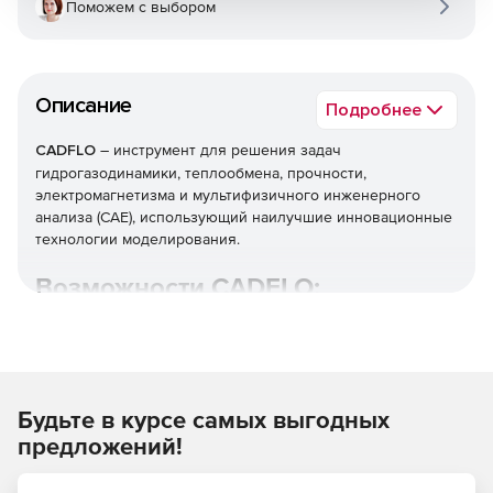
Поможем с выбором
Описание
Подробнее
CADFLO
– инструмент для решения задач
гидрогазодинамики, теплообмена, прочности,
электромагнетизма и мультифизичного инженерного
анализа (CAE), использующий наилучшие инновационные
технологии моделирования.
Возможности СADFLO:
Интеграция с CAD и MCAD системами, что позволяет
инженеру проводить расчеты, используя
геометрические 3D-модели, построенные в
отечественных и зарубежных САПР.
Будьте в курсе самых выгодных
Автоматическое построение КЭ сетки CADFLO
предложений!
позволяет создавать сетку для твердотельных и
жидкостных подобластей. Инженер имеет полный