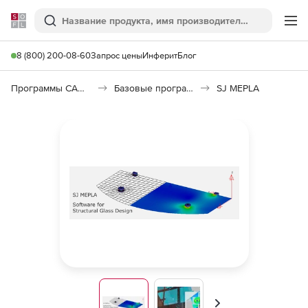
Softline
Поиск
Ме
8 (800) 200-08-60
Запрос цены
Инферит
Блог
Программы САПР и ГИС
Базовые программы
SJ MEPLA