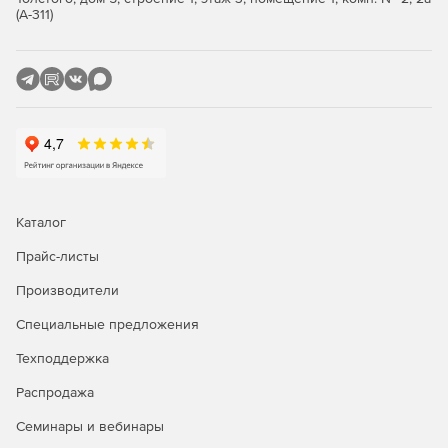
Все силы реакции и деформации могут быть показаны
(А-311)
на диаграмме кривой.
Все варианты нагрузки в общем случае могут
использоваться вместе с этапами загрузки. Теперь
можно решить также предельные случаи при высоких
нагрузках, где до сих пор могли возникнуть проблемы
сходимости.
Короткое замыкание шнура теперь можно выбирать
для всех видов нагрузок (также для расчета
Каталог
динамического воздействия).
Прайс-листы
Сокращение во времени также может быть показано
на диаграмме кривой.
Производители
Специальные предложения
Скважины теперь распознаются как границы и могут
быть специально учтены при проверке на предмет
Техподдержка
снижения предельных напряжений.
Распродажа
Климатические нагрузки теперь учитывают полную
формулу высоты барометрического давления. Таким
Семинары и вебинары
образом, изменение давлениятеперь действует до