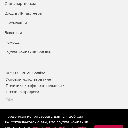
Стать партнером
высоты 15 км.
Вход в ЛК партнера
Изменение расстояния в стеклопакете во время
удара может быть записано и показано на диаграмме.
О компании
Вакансии
Внутреннее давление IGU записывается в протокол.
Помощь
Качественное моделирование остаточной несущей
способности и растрескивания сломанных стекол.
Группа компаний Softline
Тип расчета теперь централизованно расположен под
опциями.
© 1993—2026 Softline
Новая модель воздействия Кельвина-Фойгта.
Условия использования
Политика конфиденциальности
Повышенная скорость решения за счет
Правила продажи
использования методов параллельных вычислений с
14+
использованием многоядерных процессоров.
Продолжая использовать данный веб-сайт,
На информационном ресурсе store.softline.ru применяются
вы соглашаетесь с тем, что группа компаний
рекомендательные технологии
(информационные технологии
Softline может
использовать файлы «cookie»