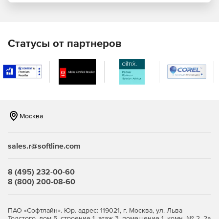
Полностью пересмотренная генерация нагрузки и
проверка напряжения теперь по любым кодам (также
prEN16612, Ö-Norm, NEN2608, CAN CGSB 12.20 и т. д.).
Статусы от партнеров
Свободно выбираемые факторы безопасности и
комбинации для предельного состояния предела и
предельного состояния работоспособности.
Интерпретатор формулы позволяет рассмотреть
любую формулу, написанную клиентом.
Москва
Для каждого вида нагрузки может быть задан
отдельный сбор данных.
sales.r@softline.com
Глубина комбинации может быть скорректирована.
8 (495) 232-00-60
Новая улучшенная модель удара Кельвина-
8 (800) 200-08-60
Фойгта. Это альтернатива маятниковому корпусу и
позволяет также моделировать людей, животных,
предметы в движении.
ПАО «Софтлайн». Юр. адрес: 119021, г. Москва, ул. Льва
Толстого, дом 5, строение 1, этаж 3, помещение 1, комн. № 2, 2а