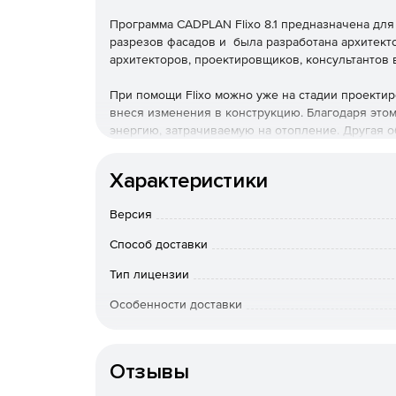
Программа CADPLAN Flixo 8.1 предназначена для
разрезов фасадов и была разработана архитект
архитекторов, проектировщиков, консультантов 
При помощи Flixo можно уже на стадии проектир
внеся изменения в конструкцию. Благодаря это
энергию, затрачиваемую на отопление. Другая о
дает возможность определять минимальную темп
предотвращения образования конденсата и плес
Характеристики
при стационарных граничных условиях (темпера
Версия
Новое в версии flixo 8.1
Способ доставки
Пользовательский интерфе
Тип лицензии
Особенности доставки
Во всплывающем меню «Слой» можно удалять
Стили сгруппированы во всплывающем меню 
Отзывы
Новый инструмент для маркировки.