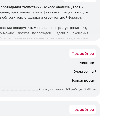
 проведения теплотехнического анализа узлов и
орами, программистами и физиками специально для
в области теплотехники и строительной физики.
ования обнаружить мостики холода и устранить их,
му можно избежать повреждений здания и экономить
бласть применения касается гигроанализа, который
ературу на внутренней поверхности разреза для
ени. Flixo анализирует 2-мерные строительные узлы
Подробнее
тура помещения и коэффициент теплоотдачи).
Лицензия
Электронный
йс
Полная версия
Срок доставки: 1-3 раб.дн. Softline.
, перемещать и отображать объекты по отдельности.
«Стиль».
Подробнее