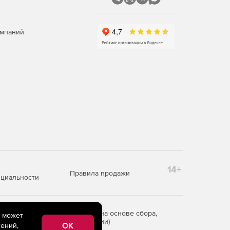
омпаний
14+
Правила продажи
циальности
редоставления информации на основе сбора,
e может
рритории Российской Федерации)
OK
ений,