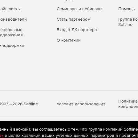
айс-листы
Семинары и вебинары
Помощь
оизводители
Стать партнером
Группа к
Softline
пециальные
Вход в ЛК партнера
редложения
О компании
хподдержка
Политика
Условия использования
1993—2026 Softline
конфиден
яются
рекомендательные технологии
(информационные технологии п
ный веб-сайт, вы соглашаетесь с тем, что группа компаний Softlin
предпочтениям пользователей сети «Интернет», находящихся на те
e»
в целях хранения ваших учетных данных, параметров и предпочт