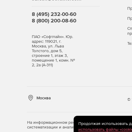
Пр
8 (495) 232-00-60
Пр
8 (800) 200-08-60
С
п
ПАО «Софтлайн». Юр.
адрес: 119021, г.
Те
Москва, ул. Льва
Толстого, дом 5,
строение 1, этаж 3,
помещение 1, комн. №
2, 2а (А-311)
Москва
© 
На информационном ресурсе store.softline.ru примен
Продолжая использовать дан
систематизации и анализа сведений, относящихся к 
использовать файлы «cooki