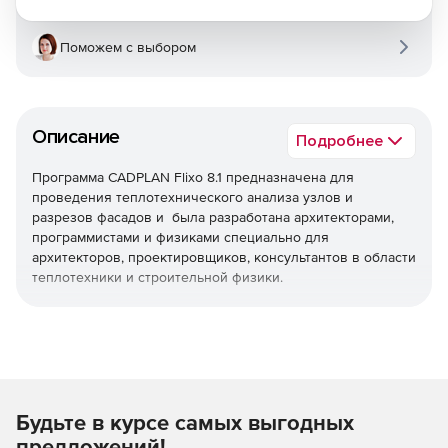
Поможем с выбором
Описание
Подробнее
Программа CADPLAN Flixo 8.1 предназначена для
проведения теплотехнического анализа узлов и
разрезов фасадов и была разработана архитекторами,
программистами и физиками специально для
архитекторов, проектировщиков, консультантов в области
теплотехники и строительной физики.
При помощи Flixo можно уже на стадии проектирования
обнаружить мостики холода и устранить их, внеся
изменения в конструкцию. Благодаря этому можно
избежать повреждений здания и экономить энергию,
затрачиваемую на отопление. Другая область
применения касается гигроанализа, который дает
Будьте в курсе самых выгодных
возможность определять минимальную температуру на
предложений!