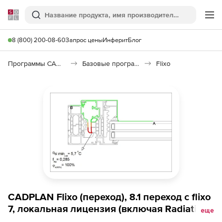
Softline
Поиск
Ме
8 (800) 200-08-60
Запрос цены
Инферит
Блог
Программы САПР и ГИС
Базовые программы
Flixo
CADPLAN Flixo (переход), 8.1 переход с flixo
7, локальная лицензия (включая Radiation
еще
Module)