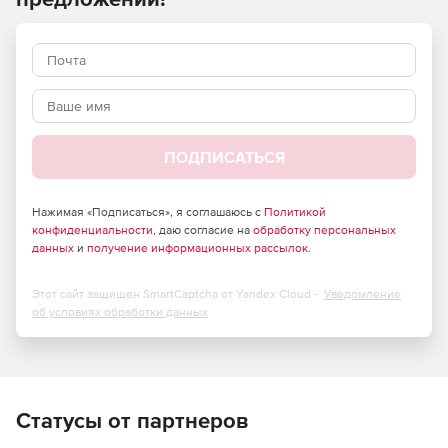
внутренней поверхности разреза для предотвращения
образования конденсата и плесени. Flixo анализирует 2-
мерные строительные узлы при стационарных граничных
условиях (температура помещения и коэффициент
теплоотдачи).
Новое в версии flixo 8.1
ПОДПИСАТЬСЯ
Пользовательский интерфейс
Во всплывающем меню «Слой» можно удалять,
Нажимая «Подписаться», я соглашаюсь с
Политикой
конфиденциальности
перемещать и отображать объекты по отдельности.
, даю согласие на
обработку персональных
данных
и
получение информационных рассылок
.
Стили сгруппированы во всплывающем меню «Стиль».
Этот сайт защищен SmartCaptcha от Yandex Cloud -
Уведомление
Новый инструмент для маркировки.
об условиях обработки данных
Материал можно назначить всем объектам группы,
удерживая клавишу SHIFT.
Расширенные возможности редактирования свойств
Статусы от партнеров
выбранных объектов во всплывающем меню