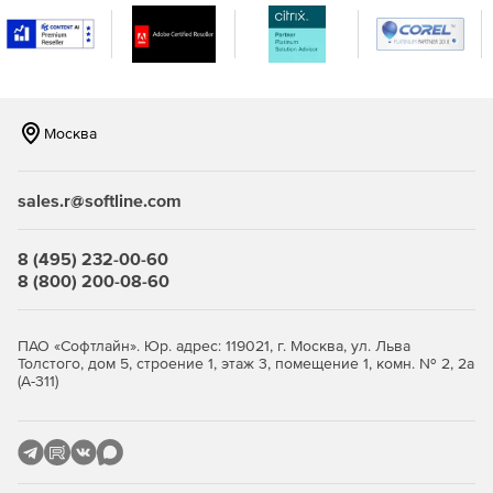
«Свойства».
Модель и импорт
Автоматическое создание версий модели с
использованием правил (замена материалов,
Москва
граничных условий и стеклопакетов, адаптация
параметров, расчет диффузии пара по Глейзеру).
sales.r@softline.com
Импорт файлов THERM и расчетов.
Расчет характеристик согласно ISO 15099 и NFRC 100.
8 (495) 232-00-60
8 (800) 200-08-60
Удлиненный стеклопакет со встроенными распорками,
определяемыми пользователем. Дополнительный
метод определения единицы измерения, если заданы
ПАО «Софтлайн». Юр. адрес: 119021, г. Москва, ул. Льва
тип заливки и свойства поверхности.
Толстого, дом 5, строение 1, этаж 3, помещение 1, комн. № 2, 2а
(А-311)
Улучшена генерация сеток вблизи сингулярностей.
Расширенная поддержка настроек региона и систем
единиц измерения.