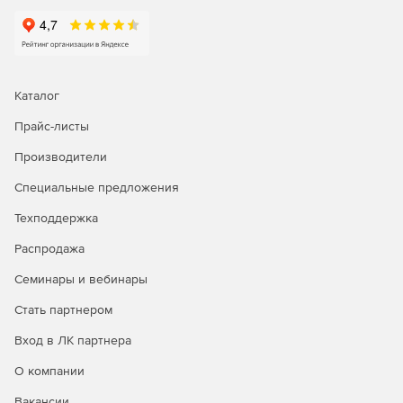
Полученные результаты
Расчет распределения влажности (диффузии пара)
внутри конструкции по Глазеру.
Каталог
Пользовательский расчет Uf-Value и UTj-Value.
Прайс-листы
Расчет значений Ufr и Ueg в соответствии с ISO
Производители
15099.
Специальные предложения
Более гибкий расчет U-Value коробки для рольставен.
Техподдержка
Расчет значений характеристик может быть связан с
Распродажа
другими расчетами и будет автоматически
обновляться при изменении связанных значений.
Семинары и вебинары
Столбцы таблиц материалов и граничных условий
Стать партнером
можно скрыть, строки можно отсортировать по
Вход в ЛК партнера
разным критериям.
О компании
Вакансии