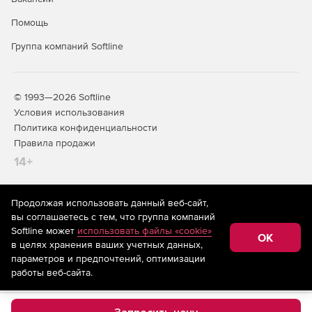
Помощь
Группа компаний Softline
© 1993—2026 Softline
Условия использования
Политика конфиденциальности
Правила продажи
14+
Продолжая использовать данный веб-сайт,
На информационном ресурсе store.softline.ru применяются
вы соглашаетесь с тем, что группа компаний
рекомендательные технологии
(информационные технологии
Softline может
использовать файлы «cookie»
предоставления информации на основе сбора,
OK
в целях хранения ваших учетных данных,
систематизации и анализа сведений, относящихся к
предпочтениям пользователей сети «Интернет»,
параметров и предпочтений, оптимизации
находящихся на территории Российской Федерации)
работы веб-сайта.